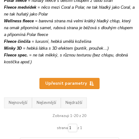
Polar fleece
= huňatý fleece s delším chlupem z obou stran
Fleece
medvídek
= něco mezi Coral a Polar, ne tak hladký jako Coral, a
ne tak huňatý jako Polar
Wellness fleece
= barevná strana má velmi krátký hladký chlup,
který
na omak připomíná samet, rubová strana je béžová s dlouhým chlupem
a přípomíná Polar fleece
Fleece činčila
= luxusní, hebká umělá kožešina
Minky 3D
= hebká látka s 3D efektem (puntík, proužek…)
Fleece spec.
= ne tak měkký, s různou texturou (bez chlu
p
u, drobná
kostička apod.)
Upřesnit parametry
Nejnovější
Nejlevnější
Nejdražší
Zobrazuji 1-20 z 20
strana
z 1