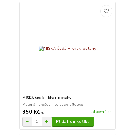
MISKA šedá + khaki potahy
Materiál: prošev + coral soft fleece
350 Kč
skladem 1 ks
/
ks
Přidat do košíku