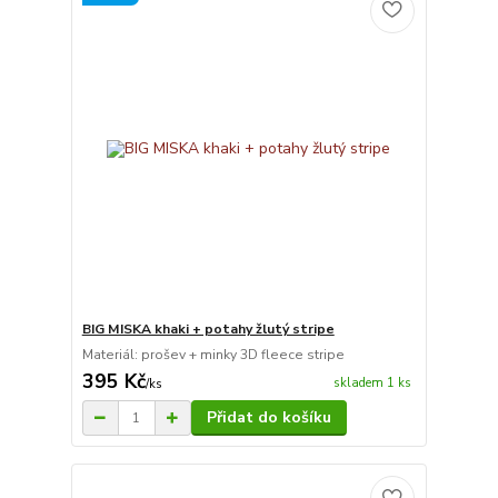
BIG MISKA khaki + potahy žlutý stripe
Materiál: prošev + minky 3D fleece stripe
395 Kč
skladem 1 ks
/
ks
Přidat do košíku