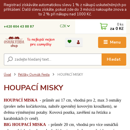
Registrací získáváte automatickou slevu 1 % z nákupů uskutečněných po
přihlášení. Další slevu získáte, pokud zde do 3 měsíců nakoupíte znova a
to 2 % při nákupu nad 1000 Kč.
0
ks
CZK
+420 604 43 88 87
za
0 Kč
Menu
Hledat
Úvod
Pelíšky Osmák Ferda
HOUPACÍ MISKY
HOUPACÍ MISKY
HOUPACÍ MISKA
- průměr asi 17 cm, vhodná pro 2, max 3 osmáky
(prošev nebo kočárkovina, nahoře zpevněný kovovým kroužkem), se
dvěma výměnnými potahy. Kovová poutka, zavěšení na řetízku a
karabinkách (v ceně).
BIG HOUPACÍ MISKA
- průměr 20 cm, vhodná pro více osmáčků