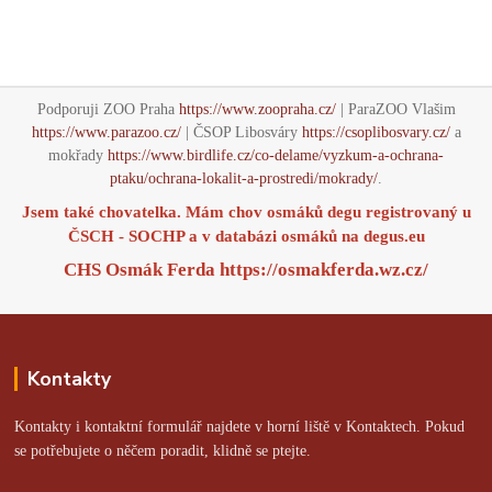
Podporuji ZOO Praha
https://www.zoopraha.cz/
| ParaZOO Vlašim
https://www.parazoo.cz/
| ČSOP Libosváry
https://csoplibosvary.cz/
a
mokřady
https://www.birdlife.cz/co-delame/vyzkum-a-ochrana-
ptaku/ochrana-lokalit-a-prostredi/mokrady/
.
Jsem také chovatelka. Mám chov osmáků degu registrovaný u
ČSCH - SOCHP a v databázi osmáků na
degus.eu
CHS Osmák Ferda
https://osmakferda.wz.cz/
Kontakty
Kontakty i kontaktní formulář najdete v horní liště v Kontaktech. Pokud
se potřebujete o něčem poradit, klidně se ptejte.