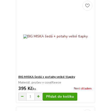
BIG MISKA šedá + potahy velké tlapky
Materiál: prošev + coralfleece
395 Kč
Není skladem
/
ks
Přidat do košíku