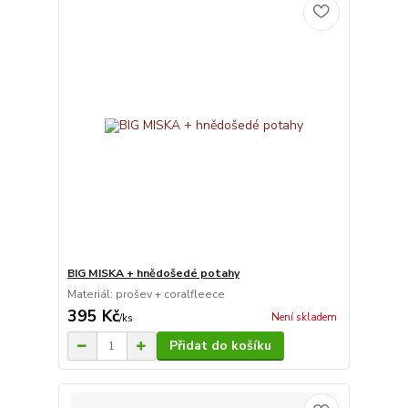
BIG MISKA + hnědošedé potahy
Materiál: prošev + coralfleece
395 Kč
Není skladem
/
ks
Přidat do košíku