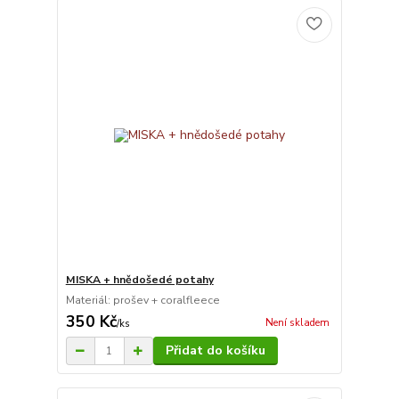
MISKA + hnědošedé potahy
Materiál: prošev + coralfleece
350 Kč
Není skladem
/
ks
Přidat do košíku