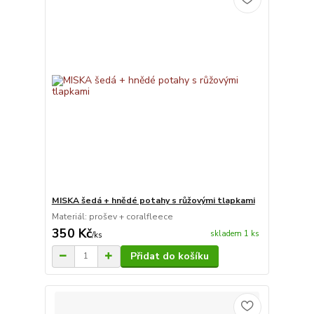
MISKA šedá + hnědé potahy s růžovými tlapkami
Materiál: prošev + coralfleece
350 Kč
skladem 1 ks
/
ks
Přidat do košíku