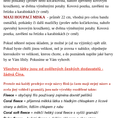
nebo potkánky (prošev nebo kočárkovina, nahoře zpevněný kovovým
kroužkem), se dvěma výměnnými potahy. Kovová poutka, zavěšení na
řetízku a karabinkách (v ceně).
MAXI HOUPACÍ MISKA
- průměr 22 cm, vhodná pro celou bandu
osmáčků, potkánky či další mazlíčky (prošev nebo kočárkovina, nahoře
zpevněný kovovým kroužkem), se dvěma výměnnými potahy. Kovová
poutka, zavěšení na řetízku a karabinkách (v ceně).
Pokud některé nejsou skladem, je možné je (až na výjimky) opět ušít.
Pokud byste chtěli jinou velikost, než je zrovna v nabídce, objednejte
kteroukoliv ve velikosti, kterou chcete, a do poznámek napište jaké barvy
by se Vám líbily. Pokusíme se Vám vyhovět.
Všechny látky jsou od ověřených českých dodavatelů -
žádná Čína.
Protože má každý prodejce svoje názvy flísů (a často mají stejný název a
zcela jiný vzhled i gramáž), jsou naše výrobky rozdělené takto:
Fleece
= obyčejný flís používaný zejména dovnitř pelíšků
Coral fleece
= příjemná měkká látka s hladkým chloupkem z lícové
strany a delším, řidším chlupem z rubu
Coral soft fleece
= měkčí hebký coral fleece s vyšší gramáží