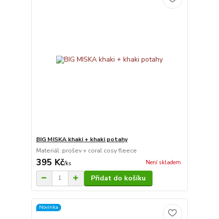
BIG MISKA khaki + khaki potahy
Materiál: prošev + coral cosy fleece
395 Kč
Není skladem
/
ks
Přidat do košíku
Novinka