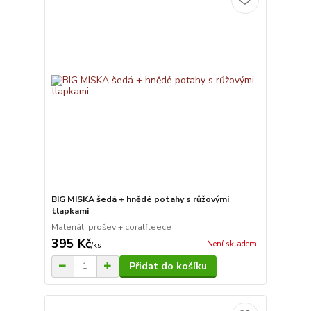
BIG MISKA šedá + hnědé potahy s růžovými
tlapkami
Materiál: prošev + coralfleece
395 Kč
Není skladem
/
ks
Přidat do košíku