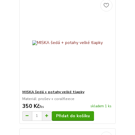
MISKA šedá + potahy velké tlapky
Materiál: prošev + coralfleece
350 Kč
skladem 1 ks
/
ks
Přidat do košíku