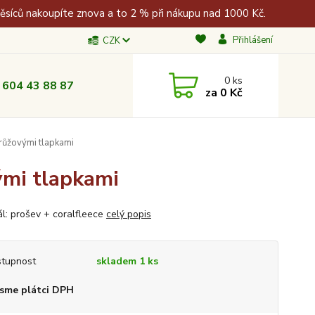
měsíců nakoupíte znova a to 2 % při nákupu nad 1000 Kč.
Přihlášení
CZK
0
ks
 604 43 88 87
za
0 Kč
růžovými tlapkami
ými tlapkami
ál: prošev + coralfleece
celý popis
tupnost
skladem 1 ks
sme plátci DPH