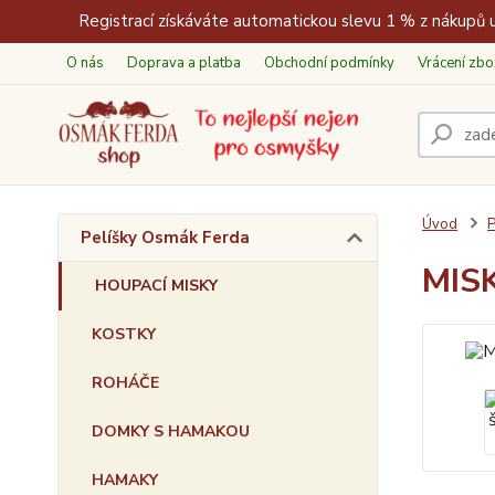
Registrací získáváte automatickou slevu 1 % z nákupů u
O nás
Doprava a platba
Obchodní podmínky
Vrácení zbo
Úvod
P
Pelíšky Osmák Ferda
MISK
HOUPACÍ MISKY
KOSTKY
ROHÁČE
DOMKY S HAMAKOU
HAMAKY