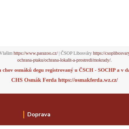
Vlašim
https://www.parazoo.cz/
| ČSOP Libosváry
https://csoplibosvar
ochrana-ptaku/ochrana-lokalit-a-prostredi/mokrady/
.
m chov osmáků degu registrovaný u ČSCH - SOCHP a v d
CHS Osmák Ferda
https://osmakferda.wz.cz/
Doprava