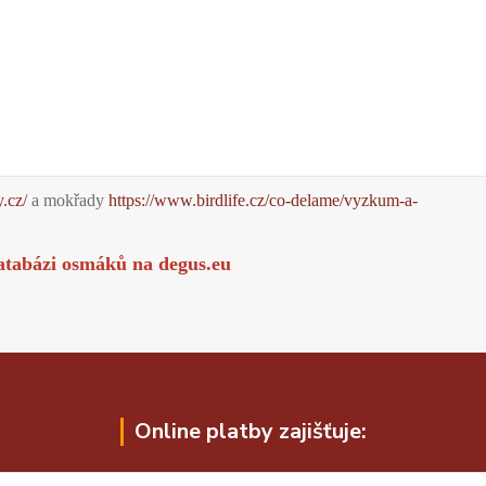
y.cz/
a mokřady
https://www.birdlife.cz/co-delame/vyzkum-a-
atabázi osmáků na
degus.eu
Online platby zajišťuje: