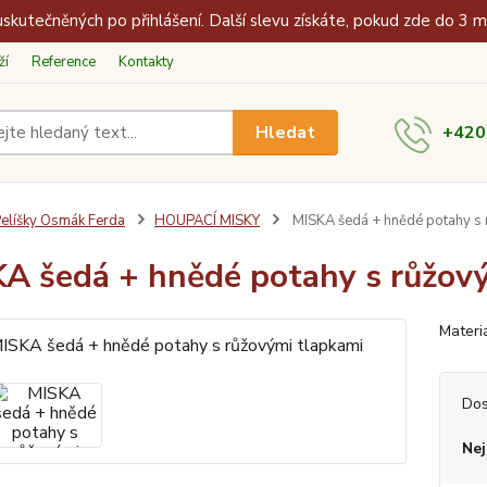
skutečněných po přihlášení. Další slevu získáte, pokud zde do 3 
ží
Reference
Kontakty
Hledat
+420
elíšky Osmák Ferda
HOUPACÍ MISKY
MISKA šedá + hnědé potahy s 
A šedá + hnědé potahy s růžov
Materi
Dos
Nej