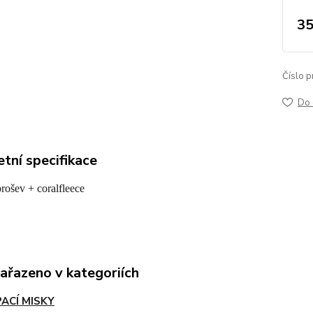
35
Číslo p
Do 
tní specifikace
prošev + coralfleece
zařazeno v kategoriích
ACÍ MISKY