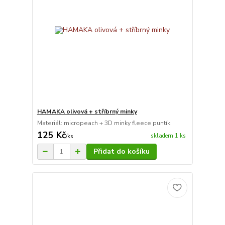
HAMAKA olivová + stříbrný minky
Materiál: micropeach + 3D minky fleece puntík
125 Kč
skladem 1 ks
/
ks
Přidat do košíku