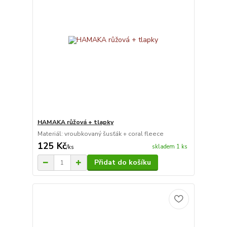
HAMAKA růžová + tlapky
Materiál: vroubkovaný šusťák + coral fleece
125 Kč
skladem 1 ks
/
ks
Přidat do košíku