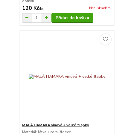
domku...
120 Kč
Není skladem
/
ks
Přidat do košíku
MALÁ HAMAKA vínová + velké tlapky
Materiál: látka + coral fleece