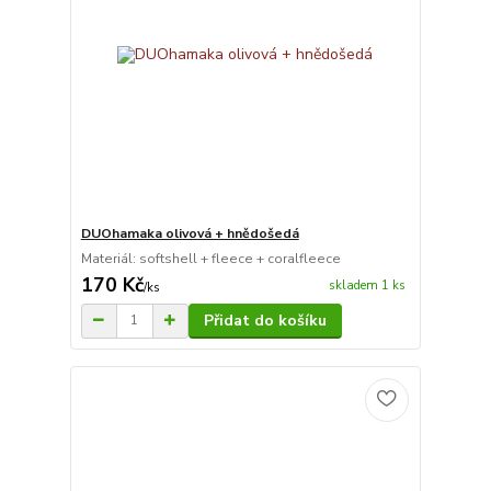
DUOhamaka olivová + hnědošedá
Materiál: softshell + fleece + coralfleece
170 Kč
skladem 1 ks
/
ks
Přidat do košíku