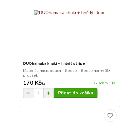
DUOhamaka khaki + hnědý stripe
Materiál: micropeach + fleece + fleece minky 3D
proužek
170 Kč
skladem 1 ks
/
ks
Přidat do košíku