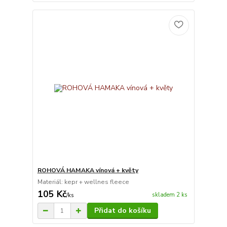
ROHOVÁ HAMAKA vínová + květy
Materiál: kepr + wellnes fleece
105 Kč
skladem 2 ks
/
ks
Přidat do košíku