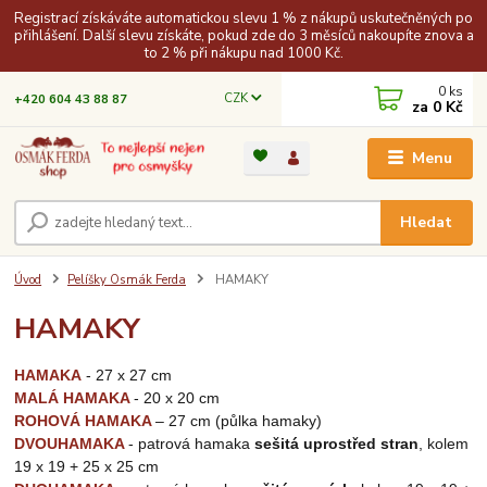
Registrací získáváte automatickou slevu 1 % z nákupů uskutečněných po
přihlášení. Další slevu získáte, pokud zde do 3 měsíců nakoupíte znova a
to 2 % při nákupu nad 1000 Kč.
0
ks
CZK
+420 604 43 88 87
za
0 Kč
Menu
Hledat
Úvod
Pelíšky Osmák Ferda
HAMAKY
HAMAKY
HAMAKA
- 27 x 27 cm
MALÁ HAMAKA
- 20 x 20 cm
ROHOVÁ HAMAKA
–
27 cm (půlka hamaky)
DVOUHAMAKA
- patrová hamaka
sešitá uprostřed stran
, kolem
19 x 19 + 25 x 25 cm