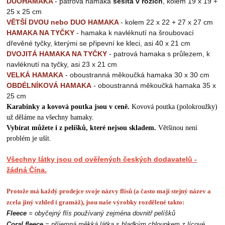
DUOHAMAKA
- patrová hamaka
sešitá v rozích
, kolem 19 x 19 +
25 x 25 cm
VĚTŠÍ DVOU nebo DUO HAMAKA
-
kolem 22 x 22 + 27 x 27 cm
HAMAKA NA TYČKY
- hamaka k navléknutí na šroubovací
dřevěné tyčky, kterými se připevní ke kleci, asi 40 x 21 cm
DVOJITÁ HAMAKA NA TYČKY
- patrová hamaka s průlezem, k
navléknutí na tyčky, asi 23 x 21 cm
VELKÁ HAMAKA
- oboustranná měkoučká hamaka 30 x 30 cm
OBDÉLNÍKOVÁ HAMAKA
- oboustranná měkoučká hamaka 35 x
25 cm
Karabinky a kovová poutka jsou v ceně.
Kovová poutka (polokroužky)
už děláme na všechny hamaky.
Vybírat můžete i z pelíšků, které nejsou skladem.
Většinou není
problém je ušít.
Všechny látky jsou od ověřených českých dodavatelů -
žádná Čína.
Protože má každý prodejce svoje názvy flísů (a často mají stejný název a
zcela jiný vzhled i gramáž), jsou naše výrobky rozdělené takto:
Fleece
= obyčejný flís používaný zejména dovnitř pelíšků
Coral fleece
= příjemná měkká látka s hladkým chloupkem z lícové