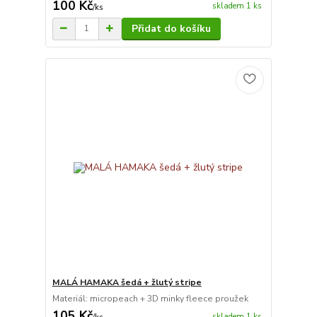
100 Kč
skladem 1 ks
/
ks
Přidat do košíku
MALÁ HAMAKA šedá + žlutý stripe
Materiál: micropeach + 3D minky fleece proužek
105 Kč
skladem 1 ks