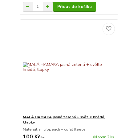
Přidat do košíku
MALÁ HAMAKA jasná zelená + světle hnědá,
tlapky
Materiál: micropeach + coral fleece
100 Kč
skladem 2 ks
/
ks