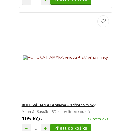
Přidat do košíku
ROHOVÁ HAMAKA vínová + stříbrná minky
Materiál: šusťák + 3D minky fleece puntík
105 Kč
skladem 2 ks
/
ks
Přidat do košíku