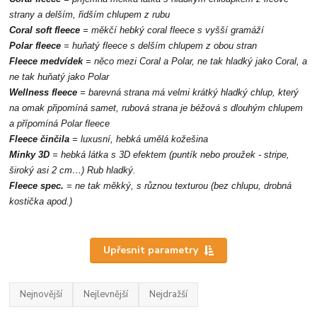
strany a delším, řidším chlupem z rubu
Coral soft fleece
= měkčí hebký coral fleece s vyšší gramáží
Polar fleece
= huňatý fleece s delším chlupem z obou stran
Fleece
medvídek
= něco mezi Coral a Polar, ne tak hladký jako Coral, a
ne tak huňatý jako Polar
Wellness fleece
= barevná strana má velmi krátký hladký chlup,
který
na omak připomíná samet, rubová strana je béžová s dlouhým chlupem
a přípomíná Polar fleece
Fleece činčila
= luxusní, hebká umělá kožešina
Minky 3D
= hebká látka s 3D efektem (puntík nebo proužek - stripe,
široký asi 2 cm…) Rub hladký.
Fleece spec.
= ne tak měkký, s různou texturou (bez chlu
p
u, drobná
kostička apod.)
Upřesnit parametry
Nejnovější
Nejlevnější
Nejdražší