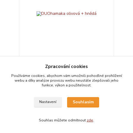
DUOhamaka olivová + hnědá
Zpracování cookies
Materiál: softshell + fleece + polar fleece
170 Kč
Používáme cookies, abychom vám umožnili pohodlné prohlížení
skladem 1 ks
/
ks
webu a díky analýze provozu webu neustále zlepšovali jeho
Přidat do košíku
funkce, výkon a použitelnost.
Souhlasím
Nastavení
Souhlas můžete odmítnout
zde
.