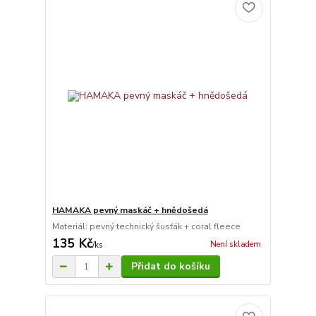
HAMAKA pevný maskáč + hnědošedá
Materiál: pevný technický šusťák + coral fleece
135 Kč
Není skladem
/
ks
Přidat do košíku