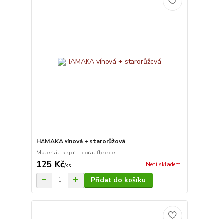
HAMAKA vínová + starorůžová
Materiál: kepr + coral fleece
125 Kč
Není skladem
/
ks
Přidat do košíku