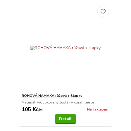
ROHOVÁ HAMAKA růžová + tlapky
Materiál: vroubkovaný šusťák + coral fleece
105 Kč
Není skladem
/
ks
Detail