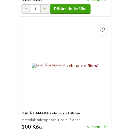
/
ks
Přidat do košíku
MALÁ HAMAKA zelená + stříbrná
Materiál: micropeach + coral fleece
100 Kč
skladem 1 ks
/
ks