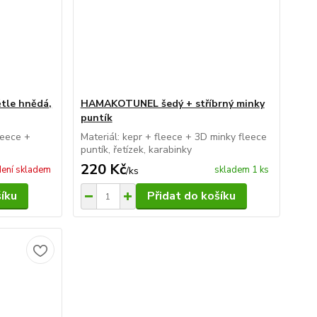
tle hnědá,
HAMAKOTUNEL šedý + stříbrný minky
puntík
leece +
Materiál: kepr + fleece + 3D minky fleece
puntík, řetízek, karabinky
220 Kč
ení skladem
skladem 1 ks
/
ks
šíku
Přidat do košíku