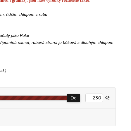
vzhled i gramáž), jsou naše výrobky rozdělené takto:
ím, řidším chlupem z rubu
uňatý jako Polar
řipomíná samet, rubová strana je béžová s dlouhým chlupem
od.)
Do
Kč