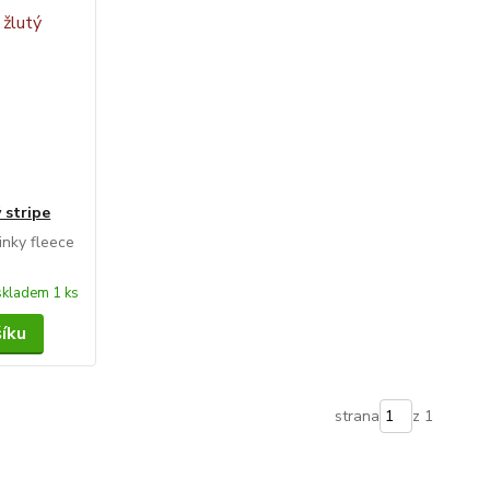
stripe
inky fleece
skladem 1 ks
šíku
strana
z 1