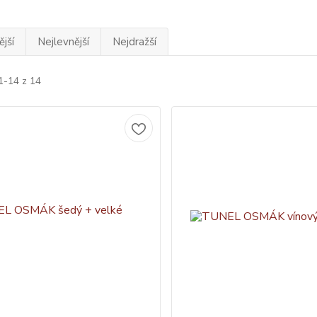
jší
Nejlevnější
Nejdražší
1-14 z 14