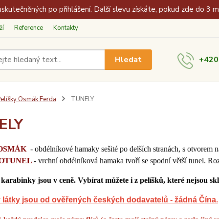
skutečněných po přihlášení. Další slevu získáte, pokud zde do 3 
ží
Reference
Kontakty
Hledat
+420
elíšky Osmák Ferda
TUNELY
ELY
 OSMÁK
- obdélníkové hamaky sešité po delších stranách, s otvore
OTUNEL
- vrchní obdélníková hamaka tvoří se spodní větší tunel. 
 karabinky jsou v ceně.
Vybírat můžete i z pelíšků, které nejsou s
látky jsou od ověřených českých dodavatelů - žádná Čína.