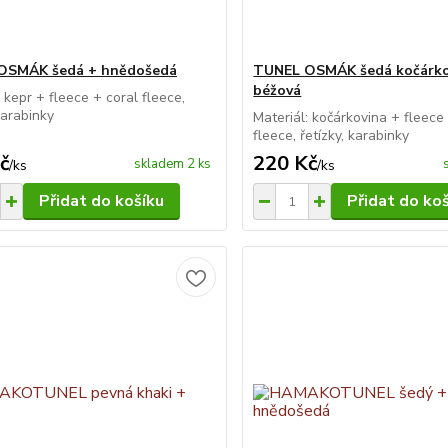
OSMÁK šedá + hnědošedá
TUNEL OSMÁK šedá kočárko
béžová
: kepr + fleece + coral fleece,
karabinky
Materiál: kočárkovina + fleece
fleece, řetízky, karabinky
č
220 Kč
skladem 2 ks
/
ks
/
ks
Přidat do košíku
Přidat do ko