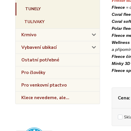
Protože má
Fleece
= 
TUNELY
Coral fle
TULIVAKY
Coral soft
Polar fle
Krmivo
Fleece
me
Wellness 
Vybavení ubikací
a přípomín
Fleece či
Ostatní potřebné
Minky 3
Fleece sp
Pro člověky
Pro venkovní ptactvo
Klece nevedeme, ale...
Cena:
Skl