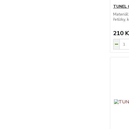
TUNEL O
Materiál
řetízky, 
210 K