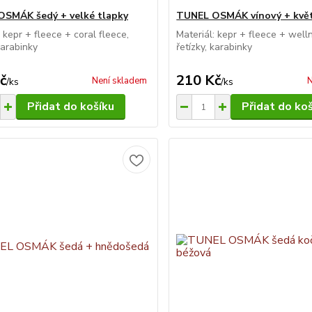
SMÁK šedý + velké tlapky
TUNEL OSMÁK vínový + kvě
: kepr + fleece + coral fleece,
Materiál: kepr + fleece + well
karabinky
řetízky, karabinky
č
210 Kč
Není skladem
N
/
ks
/
ks
Přidat do košíku
Přidat do ko