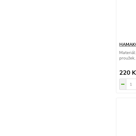
HAMAKO
Materiál
proužek,
220 K