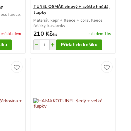
ty
TUNEL OSMÁK vínový + světle hnědá,
tlapky
ness fleece,
Materiál: kepr + fleece + coral fleece,
řetízky, karabinky
210 Kč
ení skladem
skladem 1 ks
/
ks
šíku
Přidat do košíku