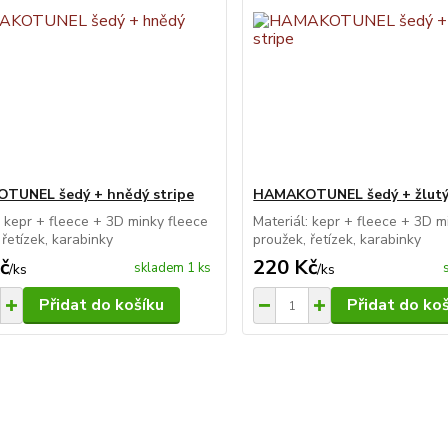
TUNEL šedý + hnědý stripe
HAMAKOTUNEL šedý + žlutý 
: kepr + fleece + 3D minky fleece
Materiál: kepr + fleece + 3D m
 řetízek, karabinky
proužek, řetízek, karabinky
č
220 Kč
skladem 1 ks
/
ks
/
ks
Přidat do košíku
Přidat do ko