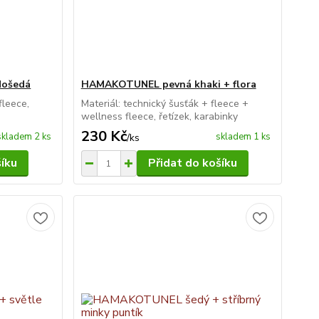
došedá
HAMAKOTUNEL pevná khaki + flora
fleece,
Materiál: technický šusťák + fleece +
wellness fleece, řetízek, karabinky
230 Kč
skladem 2 ks
skladem 1 ks
/
ks
šíku
Přidat do košíku