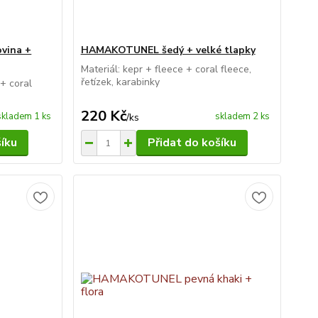
vina +
HAMAKOTUNEL šedý + velké tlapky
Materiál: kepr + fleece + coral fleece,
řetízek, karabinky
 + coral
220 Kč
skladem 1 ks
skladem 2 ks
/
ks
šíku
Přidat do košíku