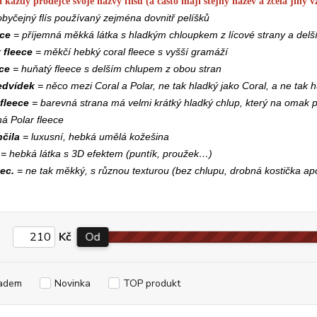
 každý prodejce svoje názvy flísů (a často mají stejný název a zcela jiný 
obyčejný flís používaný zejména dovnitř pelíšků
ece
= příjemná měkká látka s hladkým chloupkem z lícové strany a delš
 fleece
= měkčí hebký coral fleece s vyšší gramáží
ece
= huňatý fleece s delším chlupem z obou stran
dvídek
= něco mezi Coral a Polar, ne tak hladký jako Coral, a ne tak h
fleece
= barevná strana má velmi krátký hladký chlup,
který
na omak p
á Polar fleece
nčila
= luxusní, hebká umělá kožešina
D
= hebká látka s 3D efektem (puntík, proužek…)
ec.
= ne tak měkký, s různou texturou (bez chlu
p
u, drobná kostička ap
Kč
Od
adem
Novinka
TOP produkt