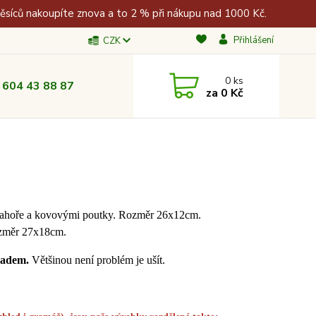
měsíců nakoupíte znova a to 2 % při nákupu nad 1000 Kč.
Přihlášení
CZK
0
ks
 604 43 88 87
za
0 Kč
m nahoře a kovovými poutky. Rozměr 26x12cm.
Rozměr 27x18cm.
kladem.
Většinou není problém je ušít.