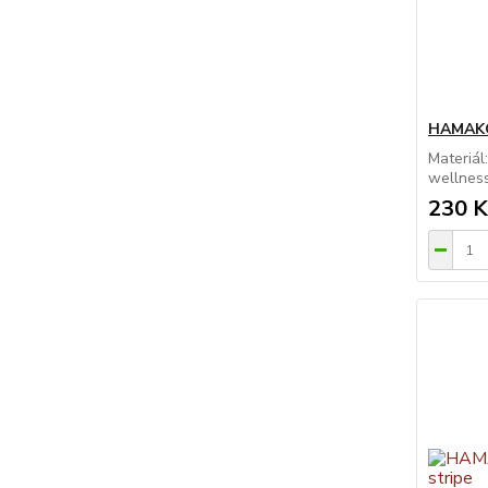
HAMAKO
Materiál
wellness
230 K