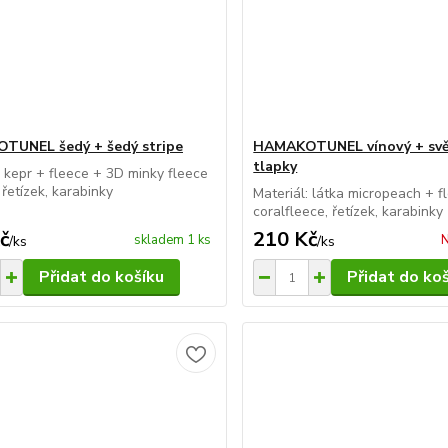
TUNEL šedý + šedý stripe
HAMAKOTUNEL vínový + svě
tlapky
: kepr + fleece + 3D minky fleece
 řetízek, karabinky
Materiál: látka micropeach + f
coralfleece, řetízek, karabinky
č
210 Kč
skladem 1 ks
N
/
ks
/
ks
Přidat do košíku
Přidat do ko