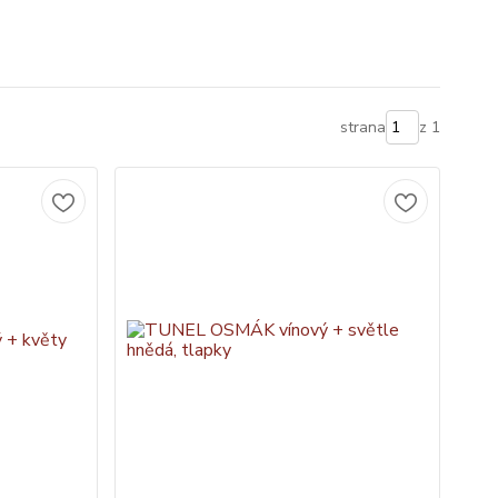
strana
z 1