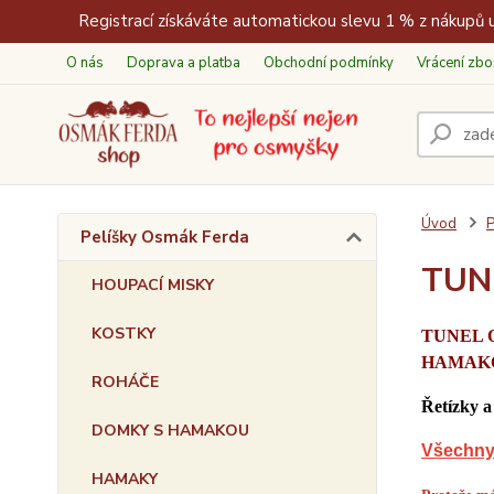
Registrací získáváte automatickou slevu 1 % z nákupů u
O nás
Doprava a platba
Obchodní podmínky
Vrácení zbo
Úvod
P
Pelíšky Osmák Ferda
TUN
HOUPACÍ MISKY
KOSTKY
TUNEL
HAMAK
ROHÁČE
Řetízky a
DOMKY S HAMAKOU
Všechny 
HAMAKY