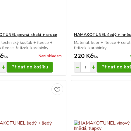
TUNEL pevná khaki + srdce
HAMAKOTUNEL šedý + hně
: technický šusťák + fleece +
Materiál: kepr + fleece + coral
 fleece, řetízek, karabinky
řetízek, karabinky
č
220 Kč
Není skladem
/
ks
/
ks
Přidat do košíku
Přidat do ko