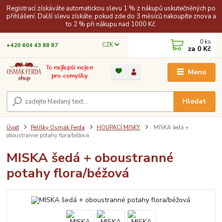
Registrací získáváte automatickou slevu 1 % z nákupů uskutečněných po
přihlášení. Další slevu získáte, pokud zde do 3 měsíců nakoupíte znova a
to 2 % při nákupu nad 1000 Kč.
0
ks
CZK
+420 604 43 88 87
za
0 Kč
Menu
Hledat
Úvod
Pelíšky Osmák Ferda
HOUPACÍ MISKY
MISKA šedá +
oboustranné potahy flora/béžová
MISKA šedá + oboustranné
potahy flora/béžová