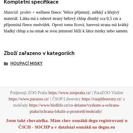
Kompletní specifikace
Materiál: prošev +
wellness fleece. Velice příjemný, měkký a hřejivý
materiál. Látka má z rubové strany béžový chlup dlouhý cca 0,5 cm a
přípomíná fleece medvídek. Oproti tomu lícová, barevná strana má krátký
hladký chlup a na omak se svou jemností blíží k látce minky nebo sametu.
Zboží zařazeno v kategoriích
HOUPACÍ MISKY
Podporuji ZOO Praha
https://www.zoopraha.cz/
| ParaZOO Vlašim
https://www.parazoo.cz/
| ČSOP Libosváry
https://csoplibosvary.cz/
a
mokřady
https://www.birdlife.cz/co-delame/vyzkum-a-ochrana-
ptaku/ochrana-lokalit-a-prostredi/mokrady/
.
Jsem také chovatelka. Mám chov osmáků degu registrovaný u
ČSCH - SOCHP a v databázi osmáků na
degus.eu