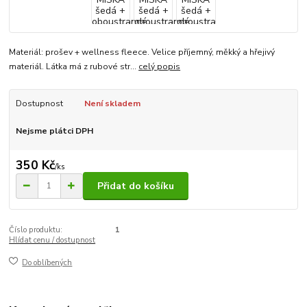
Materiál: prošev + wellness fleece. Velice příjemný, měkký a hřejivý
materiál. Látka má z rubové str...
celý popis
Dostupnost
Není skladem
Nejsme plátci DPH
350 Kč
/
ks
Přidat do košíku
Číslo produktu:
1
Hlídat cenu / dostupnost
Do oblíbených