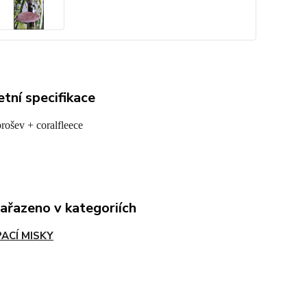
tní specifikace
prošev + coralfleece
zařazeno v kategoriích
ACÍ MISKY