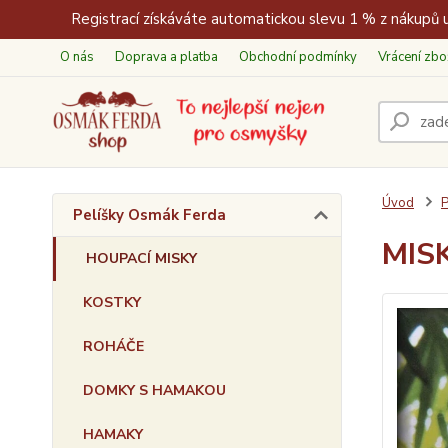
Registrací získáváte automatickou slevu 1 % z nákupů u
O nás
Doprava a platba
Obchodní podmínky
Vrácení zbo
Úvod
P
Pelíšky Osmák Ferda
MISK
HOUPACÍ MISKY
KOSTKY
ROHÁČE
DOMKY S HAMAKOU
HAMAKY