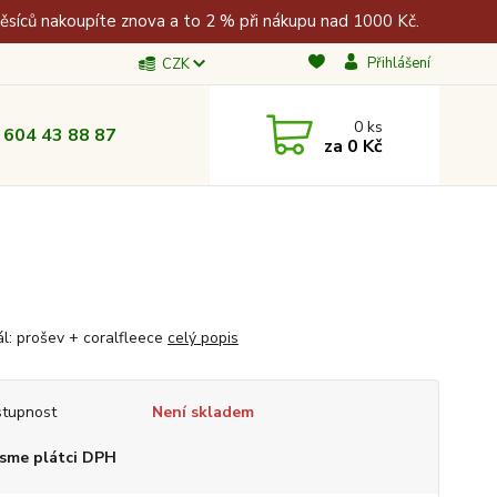
měsíců nakoupíte znova a to 2 % při nákupu nad 1000 Kč.
Přihlášení
CZK
0
ks
 604 43 88 87
za
0 Kč
ál: prošev + coralfleece
celý popis
tupnost
Není skladem
sme plátci DPH