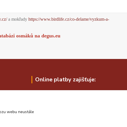
y.cz/
a mokřady
https://www.birdlife.cz/co-delame/vyzkum-a-
atabázi osmáků na
degus.eu
Online platby zajišťuje:
vozu webu neustále