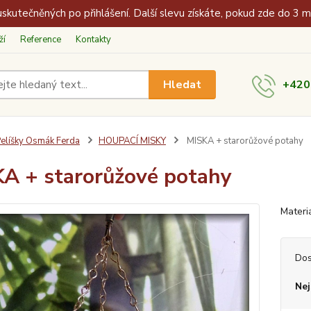
skutečněných po přihlášení. Další slevu získáte, pokud zde do 3 
ží
Reference
Kontakty
Hledat
+420
elíšky Osmák Ferda
HOUPACÍ MISKY
MISKA + starorůžové potahy
A + starorůžové potahy
Materi
Dos
Nej