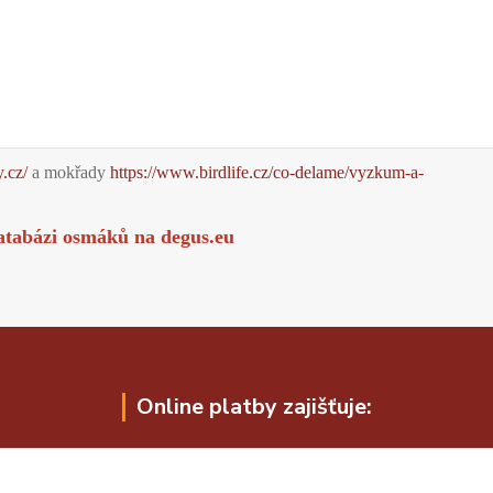
y.cz/
a mokřady
https://www.birdlife.cz/co-delame/vyzkum-a-
atabázi osmáků na
degus.eu
Online platby zajišťuje: