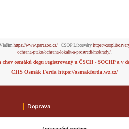
Vlašim
https://www.parazoo.cz/
| ČSOP Libosváry
https://csoplibosvar
ochrana-ptaku/ochrana-lokalit-a-prostredi/mokrady/
.
m chov osmáků degu registrovaný u ČSCH - SOCHP a v d
CHS Osmák Ferda
https://osmakferda.wz.cz/
Doprava
Zpracování cookies