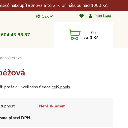
měsíců nakoupíte znova a to 2 % při nákupu nad 1000 Kč.
Přihlášení
CZK
0
ks
 604 43 88 87
za
0 Kč
srdce/béžová
béžová
ál: prošev + wellness fleece
celý popis
tupnost
Není skladem
sme plátci DPH