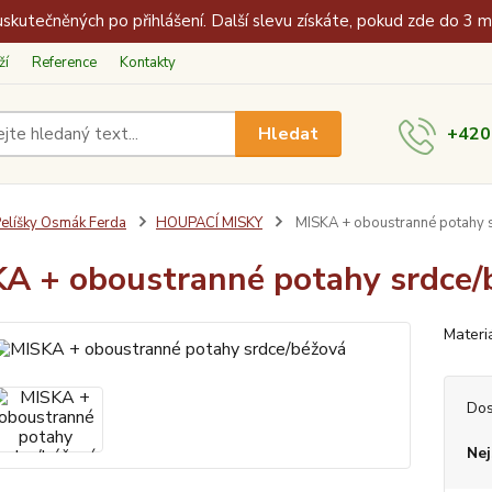
skutečněných po přihlášení. Další slevu získáte, pokud zde do 3 
ží
Reference
Kontakty
Hledat
+420
elíšky Osmák Ferda
HOUPACÍ MISKY
MISKA + oboustranné potahy 
A + oboustranné potahy srdce/
Materi
Dos
Nej