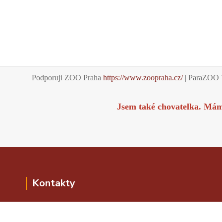
Podporuji ZOO Praha
https://www.zoopraha.cz/
| ParaZOO 
Jsem také chovatelka. Má
Kontakty
Kontakty i kontaktní formulář najdete v
horní liště v Kontaktech. Pokud se