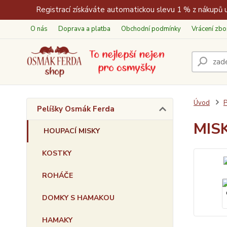
Registrací získáváte automatickou slevu 1 % z nákupů u
O nás
Doprava a platba
Obchodní podmínky
Vrácení zbo
Úvod
P
Pelíšky Osmák Ferda
MISK
HOUPACÍ MISKY
KOSTKY
ROHÁČE
DOMKY S HAMAKOU
HAMAKY