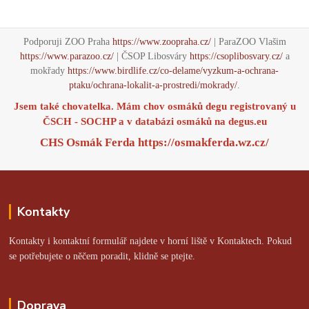
Podporuji ZOO Praha
https://www.zoopraha.cz/
| ParaZOO Vlašim
https://www.parazoo.cz/
| ČSOP Libosváry
https://csoplibosvary.cz/
a
mokřady
https://www.birdlife.cz/co-delame/vyzkum-a-ochrana-
ptaku/ochrana-lokalit-a-prostredi/mokrady/
.
Jsem také chovatelka. Mám chov osmáků degu registrovaný u
ČSCH - SOCHP a v databázi osmáků na
degus.eu
CHS Osmák Ferda
https://osmakferda.wz.cz/
Kontakty
Kontakty i kontaktní formulář najdete v horní liště v Kontaktech. Pokud
se potřebujete o něčem poradit, klidně se ptejte.
Doprava