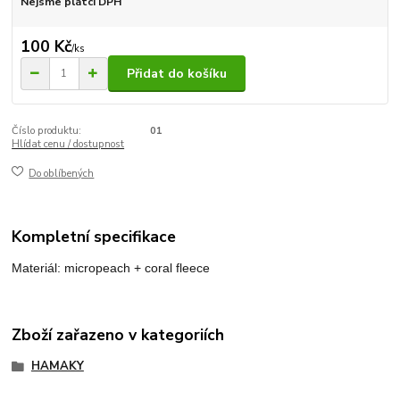
Nejsme plátci DPH
100 Kč
/
ks
Přidat do košíku
Číslo produktu:
01
Hlídat cenu / dostupnost
Do oblíbených
Kompletní specifikace
Materiál: micropeach + coral fleece
Zboží zařazeno v kategoriích
HAMAKY