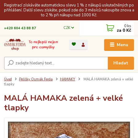
Registrací získáváte automatickou slevu 1 % z nákupů uskutečněných po
přihlášení. Další slevu získáte, pokud zde do 3 měsíců nakoupíte znova a
to 2 % při nákupu nad 1000 Kč.
0
ks
CZK
+420 604 43 88 87
za
0 Kč
Menu
Hledat
Úvod
Pelíšky Osmák Ferda
HAMAKY
MALÁ HAMAKA zelená + velké
tlapky
MALÁ HAMAKA zelená + velké
tlapky