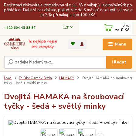
Registrací získáváte automatickou slevu 1 % z nákupů uskutečněných po
přihlášení. Další slevu získáte, pokud zde do 3 měsíců nakoupíte znova a
to 2 % při nákupu nad 1000 Kč.
0
ks
CZK
+420 604 43 88 87
za
0 Kč
Menu
Hledat
Úvod
Pelíšky Osmák Ferda
HAMAKY
Dvojitá HAMAKA na šroubovací
tyčky - šedá + světlý minky
Dvojitá HAMAKA na šroubovací
tyčky - šedá + světlý minky