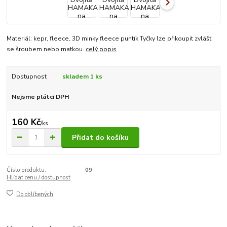
Materiál: kepr, fleece, 3D minky fleece puntík Tyčky lze přikoupit zvlášť
se šroubem nebo matkou.
celý popis
Dostupnost
skladem 1 ks
Nejsme plátci DPH
160 Kč
/
ks
Přidat do košíku
Číslo produktu:
09
Hlídat cenu / dostupnost
Do oblíbených