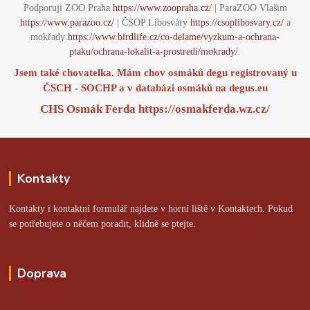
Podporuji ZOO Praha
https://www.zoopraha.cz/
| ParaZOO Vlašim
https://www.parazoo.cz/
| ČSOP Libosváry
https://csoplibosvary.cz/
a
mokřady
https://www.birdlife.cz/co-delame/vyzkum-a-ochrana-
ptaku/ochrana-lokalit-a-prostredi/mokrady/
.
Jsem také chovatelka. Mám chov osmáků degu registrovaný u
ČSCH - SOCHP a v databázi osmáků na
degus.eu
CHS Osmák Ferda
https://osmakferda.wz.cz/
Kontakty
Kontakty i kontaktní formulář najdete v horní liště v Kontaktech. Pokud
se potřebujete o něčem poradit, klidně se ptejte.
Doprava