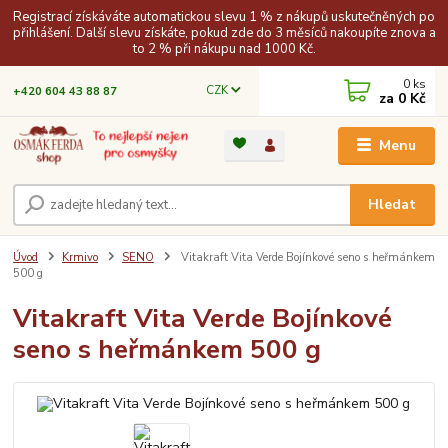
Registrací získáváte automatickou slevu 1 % z nákupů uskutečněných po
přihlášení. Další slevu získáte, pokud zde do 3 měsíců nakoupíte znova a
to 2 % při nákupu nad 1000 Kč.
0
ks
CZK
+420 604 43 88 87
za
0 Kč
Menu
Hledat
Úvod
Krmivo
SENO
Vitakraft Vita Verde Bojínkové seno s heřmánkem
500 g
Vitakraft Vita Verde Bojínkové
seno s heřmánkem 500 g