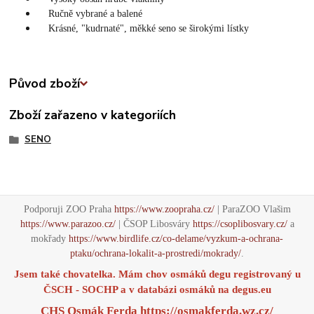
Ručně vybrané a balené
Krásné, "kudrnaté", měkké seno se širokými lístky
Původ zboží
Zboží zařazeno v kategoriích
SENO
Podporuji ZOO Praha
https://www.zoopraha.cz/
| ParaZOO Vlašim
https://www.parazoo.cz/
| ČSOP Libosváry
https://csoplibosvary.cz/
a
mokřady
https://www.birdlife.cz/co-delame/vyzkum-a-ochrana-
ptaku/ochrana-lokalit-a-prostredi/mokrady/
.
Jsem také chovatelka. Mám chov osmáků degu registrovaný u
ČSCH - SOCHP a v databázi osmáků na
degus.eu
CHS Osmák Ferda
https://osmakferda.wz.cz/