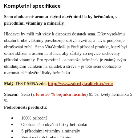
Kompletní specifikace
Seno obohacené aromatickými okvětními lístky heřmánku, s
přírodními vitamíny a minerály.
Hlodavci by měli mít vždy k dispozici dostatek sena. Díky vysokému
obsahu hrubé vlákniny povzbuzuje zažívání zvířat, a navíc podporuje
obrušování zubů. Seno VitaVerde® je čistě přírodní produkt, který byl
šetrně sklizen a usušen na slunci, aby zůstaly co nejvíce zachovány
přírodní vitamíny. Pro zpestření – a protože heřmánek je známý svým
uklidňujícím účinkem na žaludek a střeva – je toto seno obohaceno
o aromatické okvětní lístky heřmánku.
Malý TEST SENA zde:
http://www.zakrslykralicek.cz/seno
Složení:
Seno (
z toho 50 % bojínku lučního
) 95 %, květy heřmánku 5
%
Podrobnosti produktu:
100% přírodní
Obohacené o okvětní lístky heřmánku
S přírodními vitamíny a minerály
Vysoký obsah hrubé vlákniny