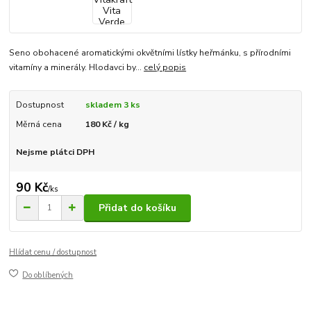
Seno obohacené aromatickými okvětními lístky heřmánku, s přírodními
vitamíny a minerály. Hlodavci by...
celý popis
Dostupnost
skladem 3 ks
Měrná cena
180 Kč / kg
Nejsme plátci DPH
90 Kč
/
ks
Přidat do košíku
Hlídat cenu / dostupnost
Do oblíbených