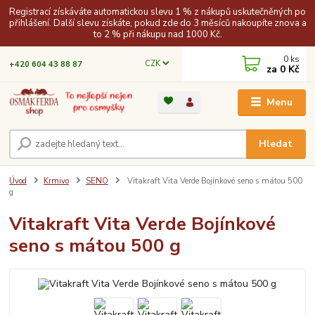
Registrací získáváte automatickou slevu 1 % z nákupů uskutečněných po
přihlášení. Další slevu získáte, pokud zde do 3 měsíců nakoupíte znova a
to 2 % při nákupu nad 1000 Kč.
0
ks
CZK
+420 604 43 88 87
za
0 Kč
Menu
Hledat
Úvod
Krmivo
SENO
Vitakraft Vita Verde Bojínkové seno s mátou 500
g
Vitakraft Vita Verde Bojínkové
seno s mátou 500 g