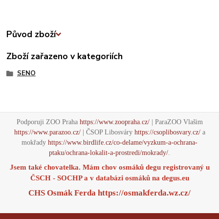
Původ zboží
Zboží zařazeno v kategoriích
SENO
Podporuji ZOO Praha
https://www.zoopraha.cz/
| ParaZOO Vlašim
https://www.parazoo.cz/
| ČSOP Libosváry
https://csoplibosvary.cz/
a
mokřady
https://www.birdlife.cz/co-delame/vyzkum-a-ochrana-
ptaku/ochrana-lokalit-a-prostredi/mokrady/
.
Jsem také chovatelka. Mám chov osmáků degu registrovaný u
ČSCH - SOCHP a v databázi osmáků na
degus.eu
CHS Osmák Ferda
https://osmakferda.wz.cz/