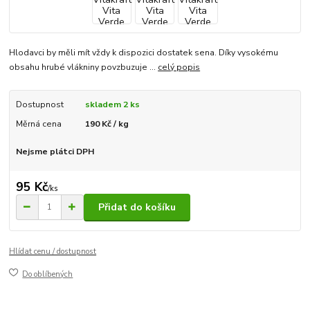
Hlodavci by měli mít vždy k dispozici dostatek sena. Díky vysokému
obsahu hrubé vlákniny povzbuzuje ...
celý popis
Dostupnost
skladem 2 ks
Měrná cena
190 Kč / kg
Nejsme plátci DPH
95 Kč
/
ks
Přidat do košíku
Hlídat cenu / dostupnost
Do oblíbených