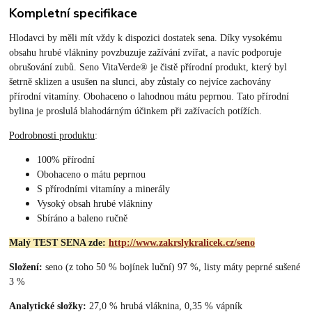
Kompletní specifikace
Hlodavci by měli mít vždy k dispozici dostatek sena. Díky vysokému
obsahu hrubé vlákniny povzbuzuje zažívání zvířat, a navíc podporuje
obrušování zubů. Seno VitaVerde® je čistě přírodní produkt, který byl
šetrně sklizen a usušen na slunci, aby zůstaly co nejvíce zachovány
přírodní vitamíny. Obohaceno o lahodnou mátu peprnou. Tato přírodní
bylina je proslulá blahodárným účinkem při zažívacích potížích.
Podrobnosti produktu
:
100% přírodní
Obohaceno o mátu peprnou
S přírodními vitamíny a minerály
Vysoký obsah hrubé vlákniny
Sbíráno a baleno ručně
Malý TEST SENA zde:
http://www.zakrslykralicek.cz/seno
Složení:
seno (z toho 50 % bojínek luční) 97 %, listy máty peprné sušené
3 %
Analytické složky:
27,0 % hrubá vláknina, 0,35 % vápník