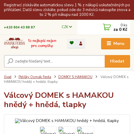
Registrací získáváte automatickou slevu 1 % z nákupů uskutečněných po
přihlášení. Další slevu získáte, pokud zde do 3 měsíců nakoupíte znova a
to 2 % při nákupu nad 1000 Kč.
0
ks
CZK
+420 604 43 88 87
za
0 Kč
Menu
Hledat
Úvod
Pelíšky Osmák Ferda
DOMKY S HAMAKOU
Válcový DOMEK s
HAMAKOU hnědý + hnědá, tlapky
Válcový DOMEK s HAMAKOU
hnědý + hnědá, tlapky