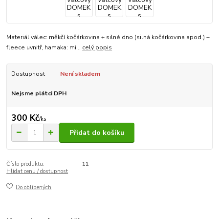
Materiál válec: měkčí kočárkovina + silné dno (silná kočárkovina apod.) +
fleece uvnitř, hamaka: mi...
celý popis
Dostupnost
Není skladem
Nejsme plátci DPH
300 Kč
/
ks
Přidat do košíku
Číslo produktu:
11
Hlídat cenu / dostupnost
Do oblíbených