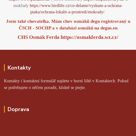
mokřady
https://www.birdlife.cz/co-delame/vyzkum-a-ochrana-
ptaku/ochrana-lokalit-a-prostredi/mokrady/
.
Jsem také chovatelka. Mám chov osmáků degu registrovaný u
ČSCH - SOCHP a v databázi osmáků na
degus.eu
CHS Osmák Ferda
https://osmakferda.wz.cz/
Kontakty
Kontakty i kontaktní formulář najdete v horní liště v Kontaktech. Pokud
se potřebujete o něčem poradit, klidně se ptejte.
Doprava