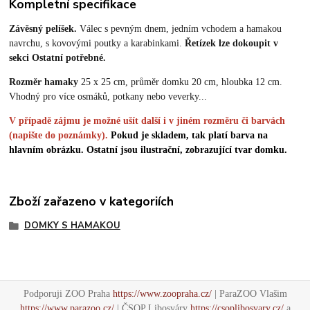
Kompletní specifikace
Závěsný pelíšek.
Válec s pevným dnem, jedním vchodem a hamakou
navrchu, s kovovými poutky a karabinkami.
Řetízek lze dokoupit v
sekci Ostatní potřebné.
Rozměr hamaky
25 x 25 cm, průměr domku 20 cm, hloubka 12 cm.
Vhodný pro více osmáků, potkany nebo veverky...
V případě zájmu je možné ušít další i v jiném rozměru či barvách
(napište do poznámky).
Pokud je skladem, tak platí barva na
hlavním obrázku. Ostatní jsou ilustrační, zobrazující tvar domku.
Zboží zařazeno v kategoriích
DOMKY S HAMAKOU
Podporuji ZOO Praha
https://www.zoopraha.cz/
| ParaZOO Vlašim
https://www.parazoo.cz/
| ČSOP Libosváry
https://csoplibosvary.cz/
a