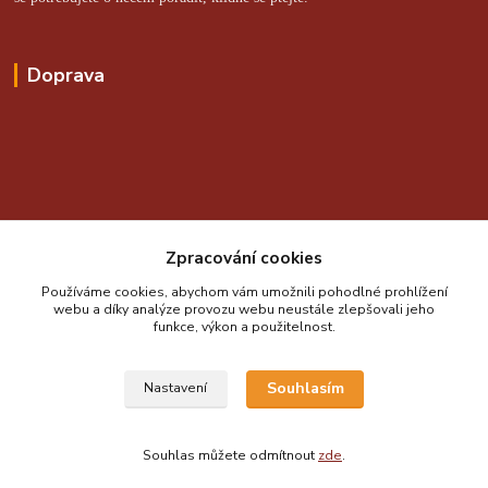
Doprava
Online platby zajišťuje:
Zpracování cookies
Používáme cookies, abychom vám umožnili pohodlné prohlížení
webu a díky analýze provozu webu neustále zlepšovali jeho
funkce, výkon a použitelnost.
Souhlasím
Nastavení
Souhlas můžete odmítnout
zde
.
Vytvořeno na
Eshop-rychle.cz