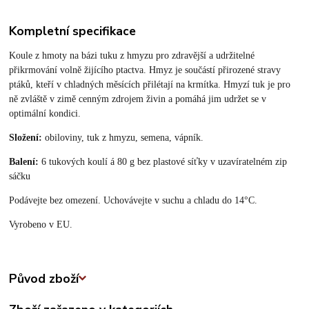
Kompletní specifikace
Koule z hmoty na bázi tuku z hmyzu pro zdravější a udržitelné
přikrmování volně žijícího ptactva. Hmyz je součástí přirozené stravy
ptáků, kteří v chladných měsících přilétají na krmítka. Hmyzí tuk je pro
ně zvláště v zimě cenným zdrojem živin a pomáhá jim udržet se v
optimální kondici.
Složení:
obiloviny, tuk z hmyzu, semena, vápník.
Balení:
6 tukových koulí á 80 g bez plastové síťky v uzavíratelném zip
sáčku
Podávejte bez omezení. Uchovávejte v suchu a chladu do 14°C.
Vyrobeno v EU.
Původ zboží