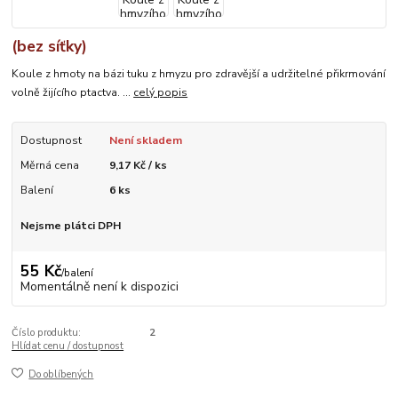
(bez síťky)
Koule z hmoty na bázi tuku z hmyzu pro zdravější a udržitelné přikrmování
volně žijícího ptactva. ...
celý popis
Dostupnost
Není skladem
Měrná cena
9,17 Kč / ks
Balení
6 ks
Nejsme plátci DPH
55 Kč
/
balení
Momentálně není k dispozici
Číslo produktu:
2
Hlídat cenu / dostupnost
Do oblíbených