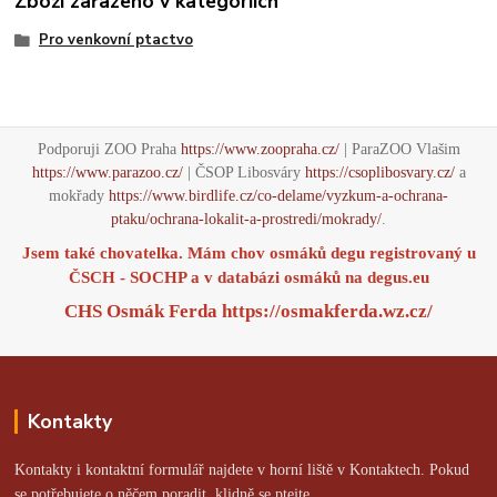
Zboží zařazeno v kategoriích
Pro venkovní ptactvo
Podporuji ZOO Praha
https://www.zoopraha.cz/
| ParaZOO Vlašim
https://www.parazoo.cz/
| ČSOP Libosváry
https://csoplibosvary.cz/
a
mokřady
https://www.birdlife.cz/co-delame/vyzkum-a-ochrana-
ptaku/ochrana-lokalit-a-prostredi/mokrady/
.
Jsem také chovatelka. Mám chov osmáků degu registrovaný u
ČSCH - SOCHP a v databázi osmáků na
degus.eu
CHS Osmák Ferda
https://osmakferda.wz.cz/
Kontakty
Kontakty i kontaktní formulář najdete v horní liště v Kontaktech. Pokud
se potřebujete o něčem poradit, klidně se ptejte.