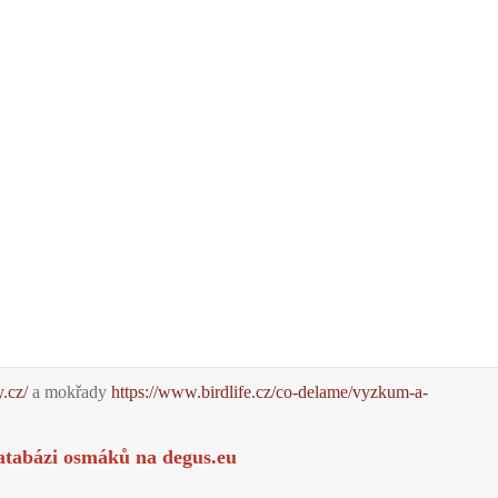
y.cz/
a mokřady
https://www.birdlife.cz/co-delame/vyzkum-a-
atabázi osmáků na
degus.eu