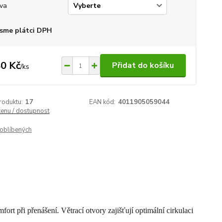
va
sme plátci DPH
0 Kč
Přidat do košíku
/
ks
roduktu:
17
EAN kód:
4011905059044
cenu / dostupnost
oblíbených
ort při přenášení. Větrací otvory zajišťují optimální cirkulaci