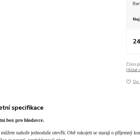
Bar
Nej
24
Číslo p
Hlídat 
Do 
tní specifikace
ní box pro hlodavce.
můžete nahoře jednoduše otevřít. Obě rukojeti se starají o příjemný komf