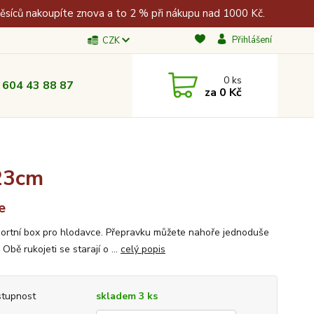
měsíců nakoupíte znova a to 2 % při nákupu nad 1000 Kč.
Přihlášení
CZK
0
ks
 604 43 88 87
za
0 Kč
23cm
e
ortní box pro hlodavce. Přepravku můžete nahoře jednoduše
. Obě rukojeti se starají o ...
celý popis
tupnost
skladem 3 ks