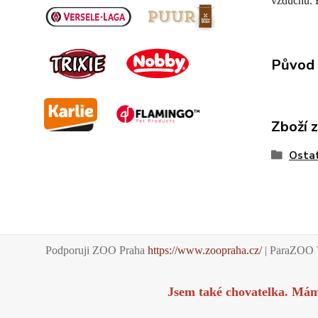
vzduchu. B
Původ 
Zboží 
Ostat
Podporuji ZOO Praha
https://www.zoopraha.cz/
| ParaZOO 
Jsem také chovatelka. Má