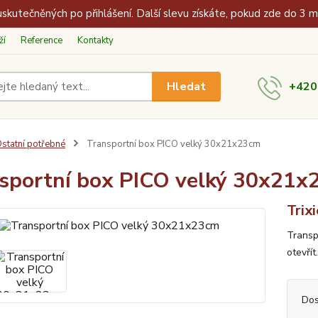
skutečněných po přihlášení. Další slevu získáte, pokud zde do 3 
ží
Reference
Kontakty
Hledat
+420
statní potřebné
Transportní box PICO velký 30x21x23cm
sportní box PICO velký 30x21x
Trixi
Transp
otevřít
Dos