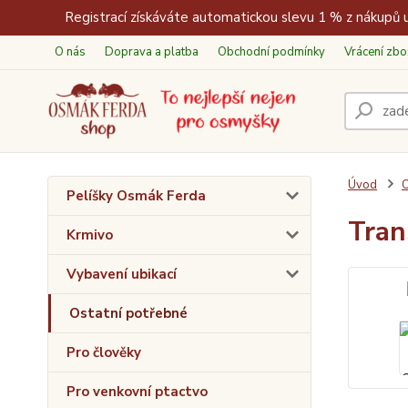
Registrací získáváte automatickou slevu 1 % z nákupů u
O nás
Doprava a platba
Obchodní podmínky
Vrácení zbo
Úvod
O
Pelíšky Osmák Ferda
Tran
Krmivo
Vybavení ubikací
Ostatní potřebné
Pro člověky
Pro venkovní ptactvo