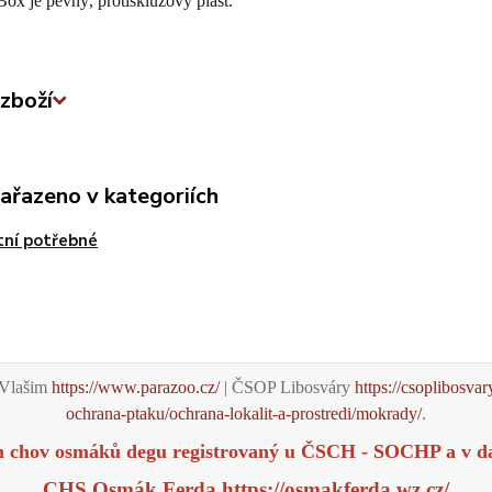
ox je pevný, protiskluzový plast.
zboží
zařazeno v kategoriích
ní potřebné
Vlašim
https://www.parazoo.cz/
| ČSOP Libosváry
https://csoplibosvar
ochrana-ptaku/ochrana-lokalit-a-prostredi/mokrady/
.
m chov osmáků degu registrovaný u ČSCH - SOCHP a v d
CHS Osmák Ferda
https://osmakferda.wz.cz/