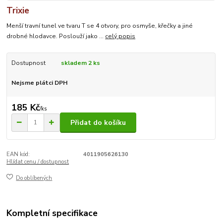
Trixie
Menší travní tunel ve tvaru T se 4 otvory, pro osmyše, křečky a jiné
drobné hlodavce. Poslouží jako ...
celý popis
Dostupnost
skladem 2 ks
Nejsme plátci DPH
185 Kč
/
ks
Přidat do košíku
EAN kód:
4011905626130
Hlídat cenu / dostupnost
Do oblíbených
Kompletní specifikace