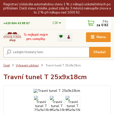
Registrací získáváte automatickou slevu 1 % z nákupů uskutečněných po
přihlášení. Další slevu získáte, pokud zde do 3 měsíců nakoupíte znova a
to 2 % při nákupu nad 1000 Kč.
0
ks
CZK
+420 604 43 88 87
za
0 Kč
Menu
Hledat
Úvod
Vybavení ubikací
Travní tunel T 25x9x18cm
Travní tunel T 25x9x18cm