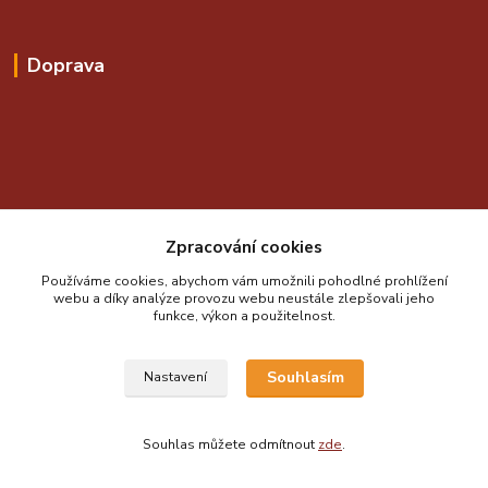
Doprava
Online platby zajišťuje:
Zpracování cookies
Používáme cookies, abychom vám umožnili pohodlné prohlížení
webu a díky analýze provozu webu neustále zlepšovali jeho
funkce, výkon a použitelnost.
Souhlasím
Nastavení
Souhlas můžete odmítnout
zde
.
Vytvořeno na
Eshop-rychle.cz