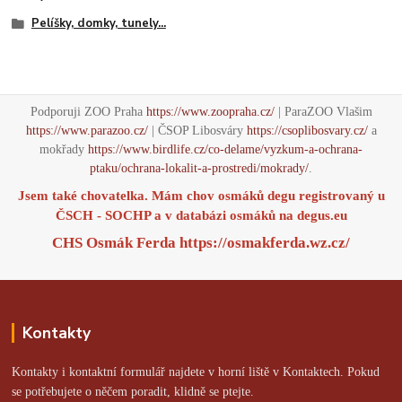
Pelíšky, domky, tunely...
Podporuji ZOO Praha
https://www.zoopraha.cz/
| ParaZOO Vlašim
https://www.parazoo.cz/
| ČSOP Libosváry
https://csoplibosvary.cz/
a
mokřady
https://www.birdlife.cz/co-delame/vyzkum-a-ochrana-
ptaku/ochrana-lokalit-a-prostredi/mokrady/
.
Jsem také chovatelka. Mám chov osmáků degu registrovaný u
ČSCH - SOCHP a v databázi osmáků na
degus.eu
CHS Osmák Ferda
https://osmakferda.wz.cz/
Kontakty
Kontakty i kontaktní formulář najdete v horní liště v Kontaktech. Pokud
se potřebujete o něčem poradit, klidně se ptejte.