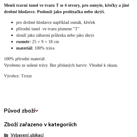
Menší travní tunel ve tvaru T se 4 otvory, pro osmyše, křečky a jiné
drobné hlodavce. Poslouží jako prolézačka nebo skrýš.
pro drobné hlodavce například osmák, křeček
přírodní tunel ve tvaru písmene "T"
slouží jako zábavná průlezka nebo jako úkryt
rozměr:
25 × 9 × 18 cm
materiál:
100% tráva
100% přírodní materiál.
Vyrobeno ze sušené trávy. Bez přidaných barviv. Vhodné k okusu.
Výrobce: Trixie
Původ zboží
Zboží zařazeno v kategoriích
Vybavení ubikací