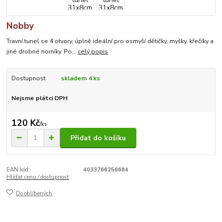
Nobby
Travní tunel se 4 otvory, úplně ideální pro osmyší dětičky, myšky, křečíky a
jiné drobné norníky. Po...
celý popis
Dostupnost
skladem 4 ks
Nejsme plátci DPH
120 Kč
/
ks
Přidat do košíku
EAN kód:
4033766256684
Hlídat cenu / dostupnost
Do oblíbených