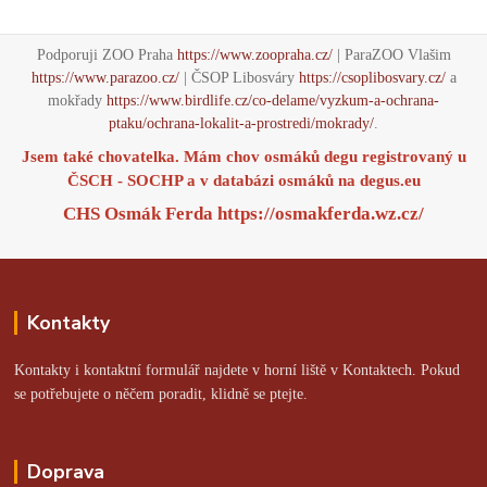
Podporuji ZOO Praha
https://www.zoopraha.cz/
| ParaZOO Vlašim
https://www.parazoo.cz/
| ČSOP Libosváry
https://csoplibosvary.cz/
a
mokřady
https://www.birdlife.cz/co-delame/vyzkum-a-ochrana-
ptaku/ochrana-lokalit-a-prostredi/mokrady/
.
Jsem také chovatelka. Mám chov osmáků degu registrovaný u
ČSCH - SOCHP a v databázi osmáků na
degus.eu
CHS Osmák Ferda
https://osmakferda.wz.cz/
Kontakty
Kontakty i kontaktní formulář najdete v horní liště v Kontaktech. Pokud
se potřebujete o něčem poradit, klidně se ptejte.
Doprava