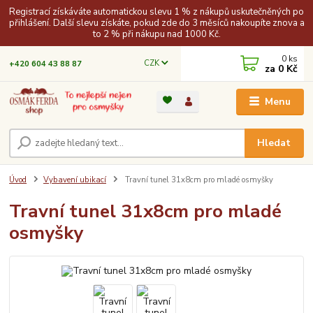
Registrací získáváte automatickou slevu 1 % z nákupů uskutečněných po
přihlášení. Další slevu získáte, pokud zde do 3 měsíců nakoupíte znova a
to 2 % při nákupu nad 1000 Kč.
0
ks
CZK
+420 604 43 88 87
za
0 Kč
Menu
Hledat
Úvod
Vybavení ubikací
Travní tunel 31x8cm pro mladé osmyšky
Travní tunel 31x8cm pro mladé
osmyšky