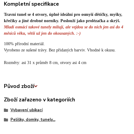
Kompletní specifikace
Travní tunel se 4 otvory, úplně ideální pro osmyší dětičky, myšky,
křečíky a jiné drobné norníky. Poslouží jako prolézačka a skrýš.
Mladí osmáci takové tunely milují, ale vejdou se do nich jen asi do 4
měsíců věku, větší už jen do okousaných. :-)
100% přírodní materiál.
Vyrobeno ze sušené trávy. Bez přidaných barviv. Vhodné k okusu.
Rozměry: asi 31 x průměr 8 cm, otvory asi 4 cm
Původ zboží
Zboží zařazeno v kategoriích
Vybavení ubikací
Pelíšky, domky, tunely...