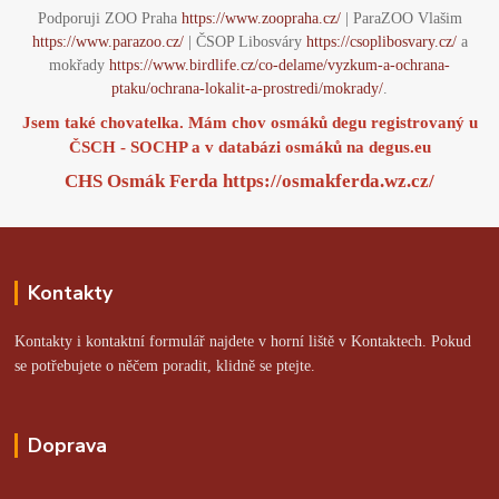
Podporuji ZOO Praha
https://www.zoopraha.cz/
| ParaZOO Vlašim
https://www.parazoo.cz/
| ČSOP Libosváry
https://csoplibosvary.cz/
a
mokřady
https://www.birdlife.cz/co-delame/vyzkum-a-ochrana-
ptaku/ochrana-lokalit-a-prostredi/mokrady/
.
Jsem také chovatelka. Mám chov osmáků degu registrovaný u
ČSCH - SOCHP a v databázi osmáků na
degus.eu
CHS Osmák Ferda
https://osmakferda.wz.cz/
Kontakty
Kontakty i kontaktní formulář najdete v horní liště v Kontaktech. Pokud
se potřebujete o něčem poradit, klidně se ptejte.
Doprava