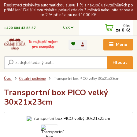
Registrací získáváte automatickou slevu 1 % z nákupů uskutečněných po
přihlášení. Další slevu získáte, pokud zde do 3 měsíců nakoupíte znova a
to 2 % při nákupu nad 1000 Kč.
0
ks
CZK
+420 604 43 88 87
za
0 Kč
Menu
Hledat
Úvod
Ostatní potřebné
Transportní box PICO velký 30x21x23cm
Transportní box PICO velký
30x21x23cm