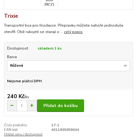
Trixie
Transportní box pro hlodavce. Přepravku můžete nahoře jednoduše
otevřít. Obě rukojeti se starají o ...
celý popis
Dostupnost
skladem 1 ks
Barva
Nejsme plátci DPH
240 Kč
/
ks
Přidat do košíku
Číslo produktu:
17-1
EAN kód:
4011905059044
Hlídat cenu / dostupnost