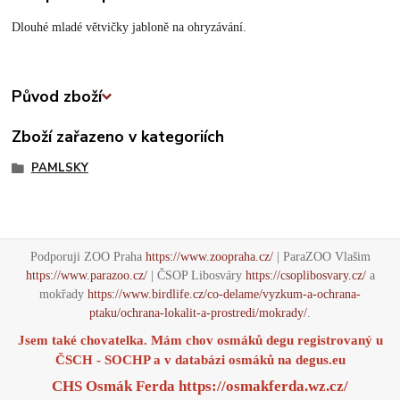
Dlouhé mladé větvičky jabloně na ohryzávání.
Původ zboží
Zboží zařazeno v kategoriích
PAMLSKY
Podporuji ZOO Praha
https://www.zoopraha.cz/
| ParaZOO Vlašim
https://www.parazoo.cz/
| ČSOP Libosváry
https://csoplibosvary.cz/
a
mokřady
https://www.birdlife.cz/co-delame/vyzkum-a-ochrana-
ptaku/ochrana-lokalit-a-prostredi/mokrady/
.
Jsem také chovatelka. Mám chov osmáků degu registrovaný u
ČSCH - SOCHP a v databázi osmáků na
degus.eu
CHS Osmák Ferda
https://osmakferda.wz.cz/