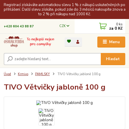
Registrací získáváte automatickou slevu 1 % z nákupů uskutečněných po
přihlášení. Další slevu získáte, pokud zde do 3 měsíců nakoupíte znova a
to 2 % při nákupu nad 1000 Kč.
0
ks
CZK
+420 604 43 88 87
za
0 Kč
Menu
Hledat
Úvod
Krmivo
PAMLSKY
TIVO Větvičky jabloně 100 g
TIVO Větvičky jabloně 100 g