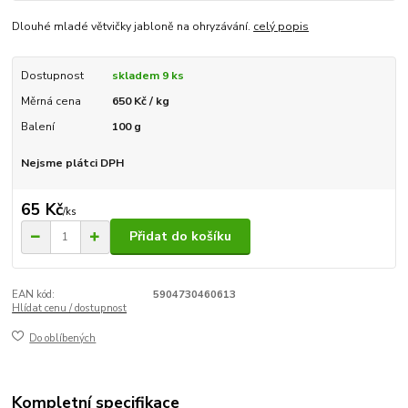
Dlouhé mladé větvičky jabloně na ohryzávání.
celý popis
Dostupnost
skladem 9 ks
Měrná cena
650 Kč / kg
Balení
100 g
Nejsme plátci DPH
65 Kč
/
ks
Přidat do košíku
EAN kód:
5904730460613
Hlídat cenu / dostupnost
Do oblíbených
Kompletní specifikace