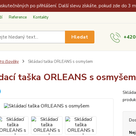
skutečněných po přihlášení. Další slevu získáte, pokud zde do 3 
ží
Reference
Kontakty
Hledat
+420
ro člověky
Skládací taška ORLEANS s osmyšem
dací taška ORLEANS s osmyšem
Skláda
produk
Dos
Nej