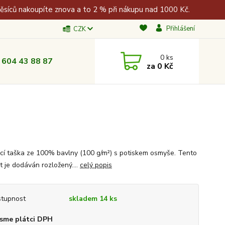
měsíců nakoupíte znova a to 2 % při nákupu nad 1000 Kč.
Přihlášení
CZK
0
ks
 604 43 88 87
za
0 Kč
cí taška ze 100% bavlny (100 g/m²) s potiskem osmyše. Tento
t je dodáván rozložený....
celý popis
tupnost
skladem 14 ks
sme plátci DPH