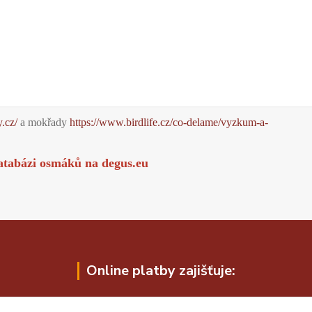
y.cz/
a mokřady
https://www.birdlife.cz/co-delame/vyzkum-a-
atabázi osmáků na
degus.eu
Online platby zajišťuje: