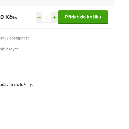
0 Kč
Přidat do košíku
/
ks
cenu / dostupnost
oblíbených
dodáván rozložený.