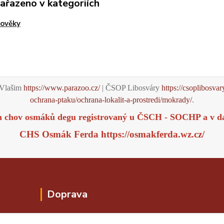
zařazeno v kategoriích
lověky
Vlašim
https://www.parazoo.cz/
| ČSOP Libosváry
https://csoplibosvar
ochrana-ptaku/ochrana-lokalit-a-prostredi/mokrady/
.
m chov osmáků degu registrovaný u ČSCH - SOCHP a v d
CHS Osmák Ferda
https://osmakferda.wz.cz/
Doprava