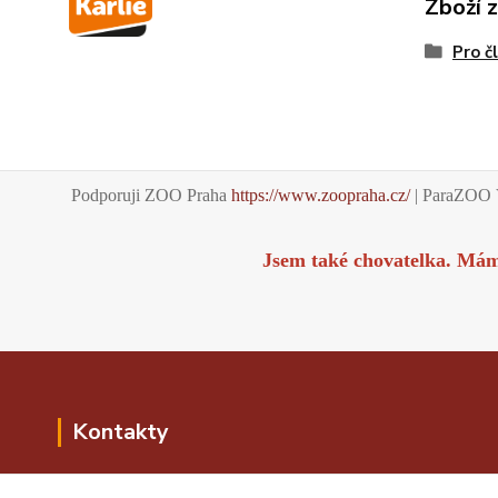
Zboží 
Pro č
Podporuji ZOO Praha
https://www.zoopraha.cz/
| ParaZOO 
Jsem také chovatelka. Má
Kontakty
Kontakty i kontaktní formulář najdete v