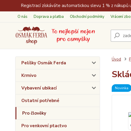
Registrací získáváte automatickou slevu 1 % z nákupů u
O nás
Doprava a platba
Obchodní podmínky
Vrácení zbo
Úvod
P
Pelíšky Osmák Ferda
Sklá
Krmivo
Vybavení ubikací
Novinka
Ostatní potřebné
Pro člověky
Pro venkovní ptactvo