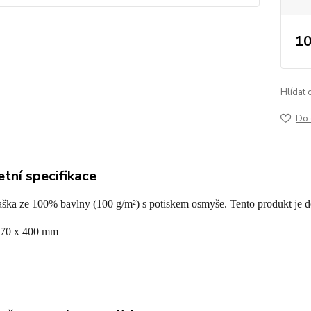
10
Hlídat 
Do 
tní specifikace
taška ze 100% bavlny (100 g/m²) s potiskem osmyše. Tento produkt je 
370 x 400 mm