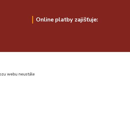
Online platby zajišťuje:
vozu webu neustále
Vytvořeno na
Eshop-rychle.cz