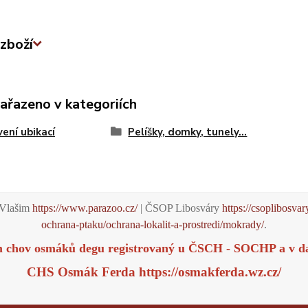
zboží
zařazeno v kategoriích
ení ubikací
Pelíšky, domky, tunely...
Vlašim
https://www.parazoo.cz/
| ČSOP Libosváry
https://csoplibosvar
ochrana-ptaku/ochrana-lokalit-a-prostredi/mokrady/
.
m chov osmáků degu registrovaný u ČSCH - SOCHP a v d
CHS Osmák Ferda
https://osmakferda.wz.cz/