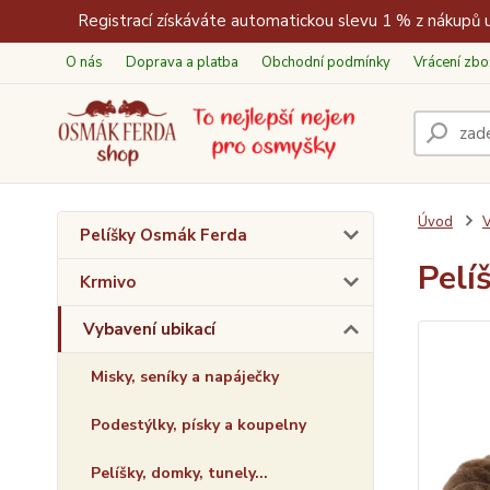
Registrací získáváte automatickou slevu 1 % z nákupů u
O nás
Doprava a platba
Obchodní podmínky
Vrácení zbo
Úvod
V
Pelíšky Osmák Ferda
Pelí
Krmivo
Vybavení ubikací
Misky, seníky a napáječky
Podestýlky, písky a koupelny
Pelíšky, domky, tunely...