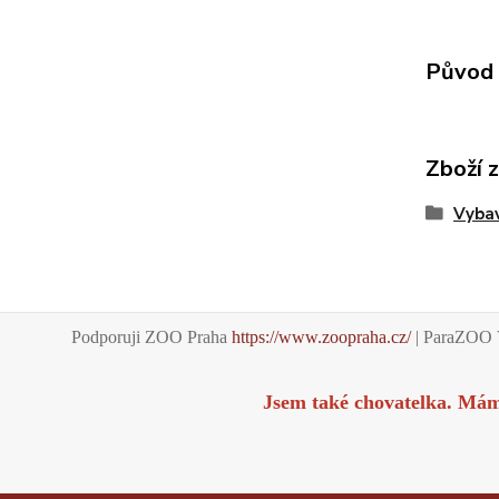
Původ 
Zboží 
Vybav
Podporuji ZOO Praha
https://www.zoopraha.cz/
| ParaZOO 
Jsem také chovatelka. Má