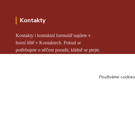
Kontakty
Kontakty i kontaktní formulář najdete v
horní liště v Kontaktech. Pokud se
potřebujete o něčem poradit, klidně se ptejte.
Používáme cookies