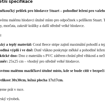
tní specifikace
ěkoučký pelíšek pro hlodavce Stuart – pohodlné ležení pro vašeh
vému malému hlodavci útulné místo pro odpočinek s pelíškem Stuart. T
, morčata, zakrslé králíky a další středně velké hlodavce.
:
ký a teplý materiál:
Coral fleece stripe zajistí maximální pohodlí a t
odlná výplň i ve dně:
Duté vlákno poskytuje měkké a pohodlné ležení
ktické dno:
Dno z materiálu s PVC zátěrem chrání před vlhkostí a neči
měr:
25x25 cm – vhodný pro středně velké hlodavce.
svému malému mazlíčkovi útulné místo, kde se bude cítit v bezpečí
elikost 30x30cm, ložná plocha 17x17cm.
eme prát v ruce.
český výrobek.