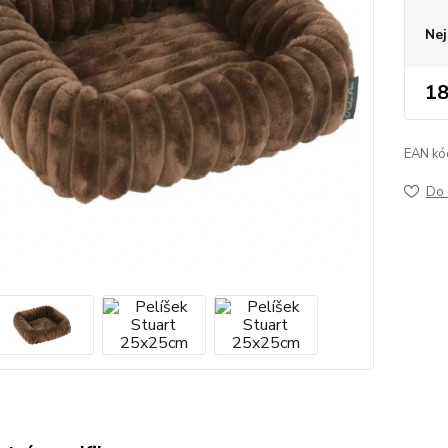
Nej
18
EAN kó
Do 