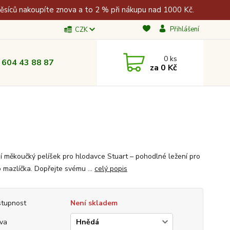
měsíců nakoupíte znova a to 2 % při nákupu nad 1000 Kč.
Přihlášení
CZK
0
ks
 604 43 88 87
za
0 Kč
í měkoučký pelíšek pro hlodavce Stuart – pohodlné ležení pro
 mazlíčka. Dopřejte svému ...
celý popis
tupnost
Není skladem
va