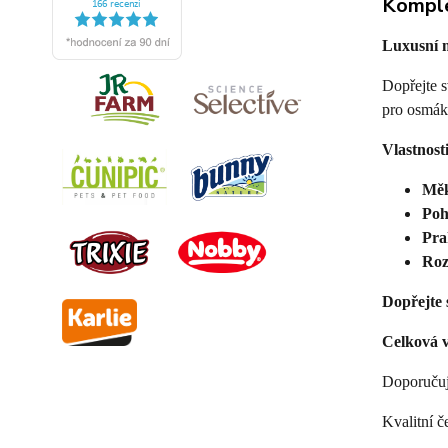
Komple
Luxusní m
Dopřejte s
pro osmáky
Vlastnosti
Měk
Poh
Pra
Roz
Dopřejte 
Celková v
Doporučuj
Kvalitní 