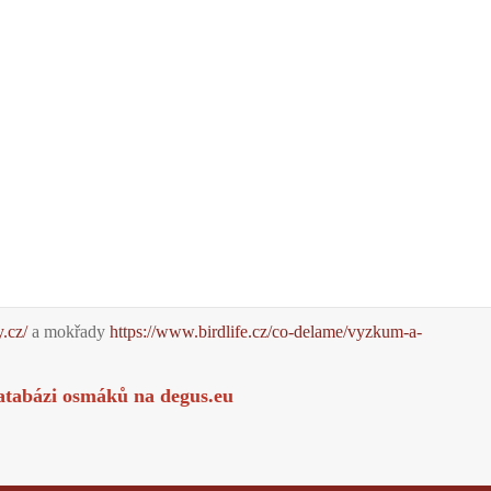
y.cz/
a mokřady
https://www.birdlife.cz/co-delame/vyzkum-a-
atabázi osmáků na
degus.eu