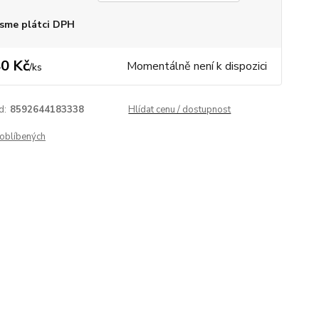
sme plátci DPH
0 Kč
Momentálně není k dispozici
/
ks
d:
8592644183338
Hlídat cenu / dostupnost
oblíbených