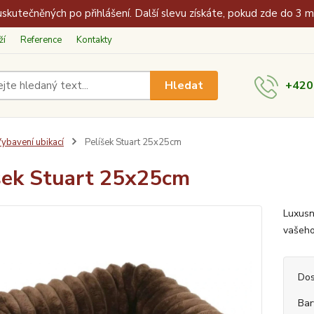
skutečněných po přihlášení. Další slevu získáte, pokud zde do 3 
ží
Reference
Kontakty
Hledat
+420
ybavení ubikací
Pelíšek Stuart 25x25cm
šek Stuart 25x25cm
Luxusn
vašeho
Dos
Bar