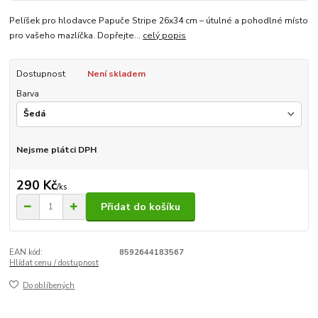
Pelíšek pro hlodavce Papuče Stripe 26x34 cm – útulné a pohodlné místo
pro vašeho mazlíčka. Dopřejte...
celý popis
Dostupnost
Není skladem
Barva
Nejsme plátci DPH
290 Kč
/
ks
Přidat do košíku
EAN kód:
8592644183567
Hlídat cenu / dostupnost
Do oblíbených