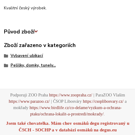
Kvalitní český výrobek.
Původ zboží
Zboží zařazeno v kategoriích
Vybavení ubikací
Pelíšky, domky, tunely...
Podporuji ZOO Praha
https://www.zoopraha.cz/
| ParaZOO Vlašim
https://www.parazoo.cz/
| ČSOP Libosváry
https://csoplibosvary.cz/
a
mokřady
https://www.birdlife.cz/co-delame/vyzkum-a-ochrana-
ptaku/ochrana-lokalit-a-prostredi/mokrady/
.
Jsem také chovatelka. Mám chov osmáků degu registrovaný u
ČSCH - SOCHP a v databázi osmáků na
degus.eu