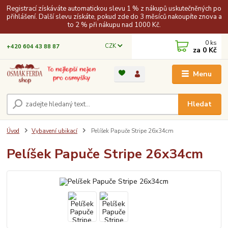
Registrací získáváte automatickou slevu 1 % z nákupů uskutečněných po
přihlášení. Další slevu získáte, pokud zde do 3 měsíců nakoupíte znova a
to 2 % při nákupu nad 1000 Kč.
0
ks
CZK
+420 604 43 88 87
za
0 Kč
Menu
Hledat
Úvod
Vybavení ubikací
Pelíšek Papuče Stripe 26x34cm
Pelíšek Papuče Stripe 26x34cm