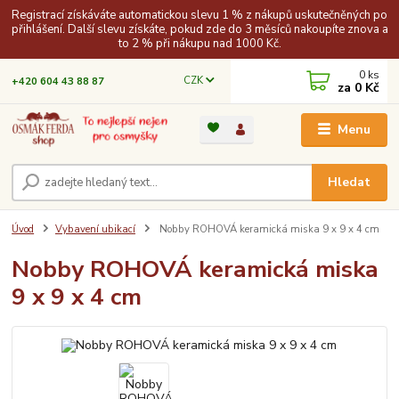
Registrací získáváte automatickou slevu 1 % z nákupů uskutečněných po
přihlášení. Další slevu získáte, pokud zde do 3 měsíců nakoupíte znova a
to 2 % při nákupu nad 1000 Kč.
0
ks
CZK
+420 604 43 88 87
za
0 Kč
Menu
Hledat
Úvod
Vybavení ubikací
Nobby ROHOVÁ keramická miska 9 x 9 x 4 cm
Nobby ROHOVÁ keramická miska
9 x 9 x 4 cm