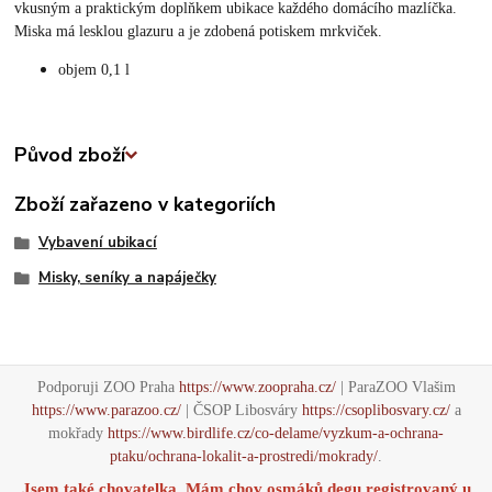
vkusným a praktickým doplňkem ubikace každého domácího mazlíčka.
Miska má lesklou glazuru a je zdobená potiskem mrkviček.
objem 0,1 l
Původ zboží
Zboží zařazeno v kategoriích
Vybavení ubikací
Misky, seníky a napáječky
Podporuji ZOO Praha
https://www.zoopraha.cz/
| ParaZOO Vlašim
https://www.parazoo.cz/
| ČSOP Libosváry
https://csoplibosvary.cz/
a
mokřady
https://www.birdlife.cz/co-delame/vyzkum-a-ochrana-
ptaku/ochrana-lokalit-a-prostredi/mokrady/
.
Jsem také chovatelka. Mám chov osmáků degu registrovaný u