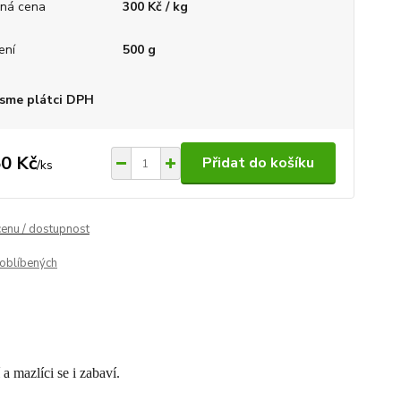
ná cena
300 Kč / kg
ení
500 g
sme plátci DPH
0 Kč
Přidat do košíku
/
ks
cenu / dostupnost
oblíbených
a mazlíci se i zabaví.