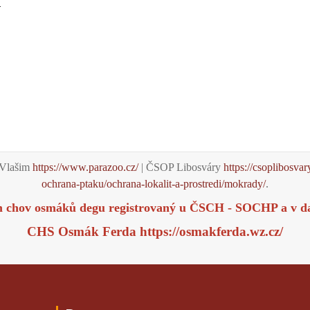
O
Vlašim
https://www.parazoo.cz/
| ČSOP Libosváry
https://csoplibosvar
ochrana-ptaku/ochrana-lokalit-a-prostredi/mokrady/
.
m chov osmáků degu registrovaný u ČSCH - SOCHP a v d
CHS Osmák Ferda
https://osmakferda.wz.cz/