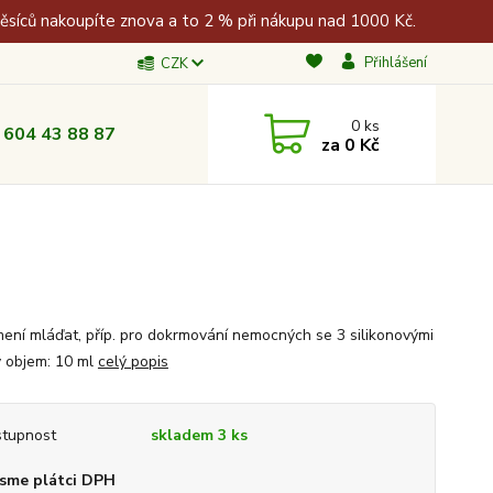
měsíců nakoupíte znova a to 2 % při nákupu nad 1000 Kč.
Přihlášení
CZK
0
ks
 604 43 88 87
za
0 Kč
mení mláďat, příp. pro dokrmování nemocných se 3 silikonovými
y objem: 10 ml
celý popis
tupnost
skladem 3 ks
sme plátci DPH