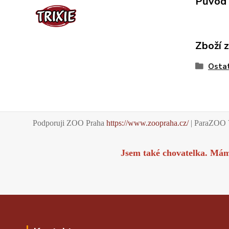
Původ 
Zboží 
Ostat
Podporuji ZOO Praha
https://www.zoopraha.cz/
| ParaZOO 
Jsem také chovatelka. Má