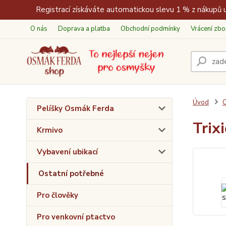
Registrací získáváte automatickou slevu 1 % z nákupů u
O nás
Doprava a platba
Obchodní podmínky
Vrácení zbo
Úvod
O
Pelíšky Osmák Ferda
Trix
Krmivo
Vybavení ubikací
Ostatní potřebné
Pro člověky
Pro venkovní ptactvo