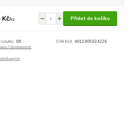
 Kč
Přidat do košíku
/
ks
roduktu:
08
EAN kód:
4011905024226
cenu / dostupnost
oblíbených