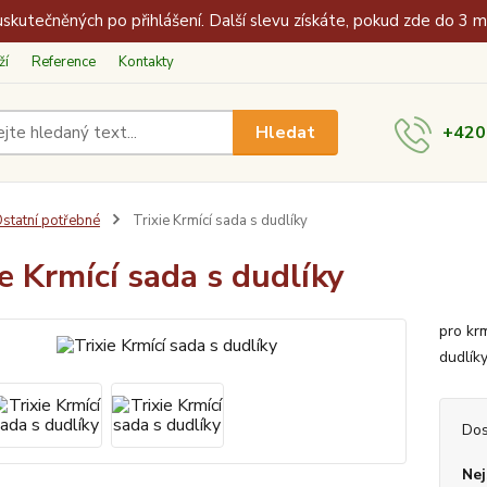
skutečněných po přihlášení. Další slevu získáte, pokud zde do 3 
ží
Reference
Kontakty
Hledat
+420
statní potřebné
Trixie Krmící sada s dudlíky
ie Krmící sada s dudlíky
pro kr
dudlík
Dos
Nej