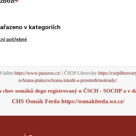
zboží
zařazeno v kategoriích
ní potřebné
Vlašim
https://www.parazoo.cz/
| ČSOP Libosváry
https://csoplibosvar
ochrana-ptaku/ochrana-lokalit-a-prostredi/mokrady/
.
m chov osmáků degu registrovaný u ČSCH - SOCHP a v d
CHS Osmák Ferda
https://osmakferda.wz.cz/