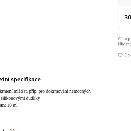
30
Číslo p
Hlídat 
Do 
tní specifikace
 krmení mláďat, příp. pro dokrmování nemocných
3 silikonovými dudlíky
em
: 10 ml