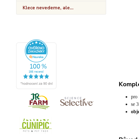
Klece nevedeme, ale...
Komple
pro
se 
obj