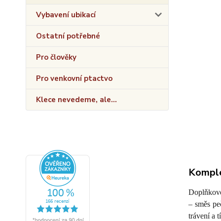
Vybavení ubikací
Ostatní potřebné
Pro člověky
Pro venkovní ptactvo
Klece nevedeme, ale...
Komple
Doplňkové
– směs peč
trávení a 