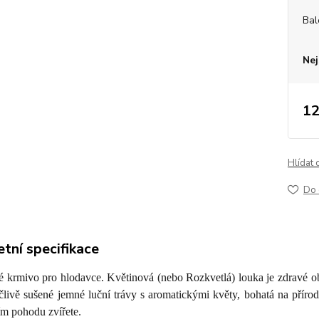
Bal
Nej
12
Hlídat 
Do 
tní specifikace
 krmivo pro hlodavce. Květinová (nebo Rozkvetlá) louka je zdravé
livě sušené jemné luční trávy s aromatickými květy, bohatá na přírod
tím pohodu zvířete.