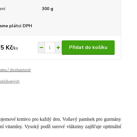
ení
300 g
sme plátci DPH
5 Kč
Přidat do košíku
/
ks
cenu / dostupnost
oblíbených
 objemové krmivo pro každý den. Voňavý pamlsek pro gurmány
ní vitamíny. Vysoký podíl surové vlákniny zajišťuje optimální