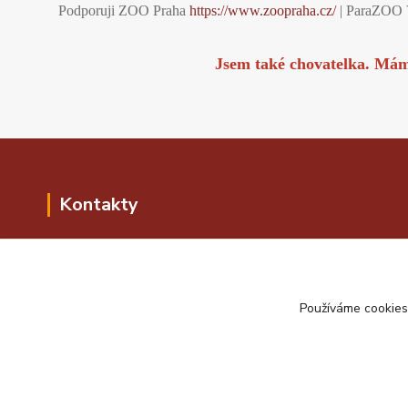
Podporuji ZOO Praha
https://www.zoopraha.cz/
| ParaZOO 
Jsem také chovatelka. Má
Kontakty
Kontakty i kontaktní formulář najdete v
horní liště v Kontaktech. Pokud se
potřebujete o něčem poradit, klidně se ptejte.
Používáme cookies