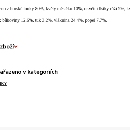
eno z horské louky 80%, květy měsíčku 10%, okvětní lístky růží 5%, 
:
bílkoviny 12,6%, tuk 3,2%, vláknina 24,4%, popel 7,7%.
zboží
zařazeno v kategoriích
NKY