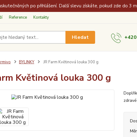
skutečněných po přihlášení. Další slevu získáte, pokud zde do 3 
ží
Reference
Kontakty
Hledat
+420
rmivo
BYLINKY
JR Farm Květinová louka 300 g
arm Květinová louka 300 g
Doplňk
zdravé
Dos
Měr