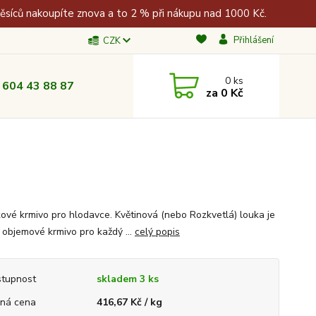
měsíců nakoupíte znova a to 2 % při nákupu nad 1000 Kč.
Přihlášení
CZK
0
ks
 604 43 88 87
za
0 Kč
ové krmivo pro hlodavce. Květinová (nebo Rozkvetlá) louka je
 objemové krmivo pro každý ...
celý popis
tupnost
skladem 3 ks
ná cena
416,67 Kč / kg