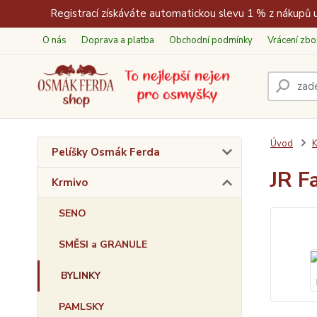
Registrací získáváte automatickou slevu 1 % z nákupů u
O nás
Doprava a platba
Obchodní podmínky
Vrácení zbo
Úvod
K
Pelíšky Osmák Ferda
JR F
Krmivo
SENO
SMĚSI a GRANULE
BYLINKY
PAMLSKY