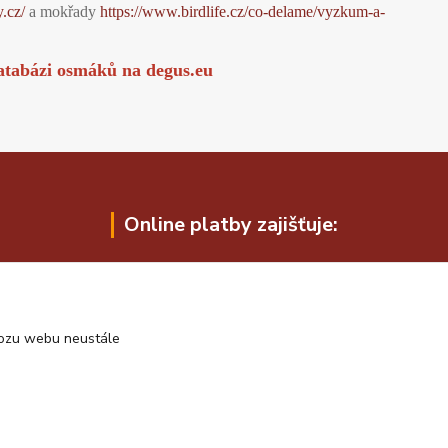
y.cz/
a mokřady
https://www.birdlife.cz/co-delame/vyzkum-a-
atabázi osmáků na
degus.eu
Online platby zajišťuje:
vozu webu neustále