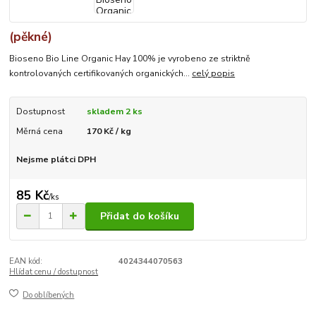
(pěkné)
Bioseno Bio Line Organic Hay 100% je vyrobeno ze striktně
kontrolovaných certifikovaných organických...
celý popis
Dostupnost
skladem 2 ks
Měrná cena
170 Kč / kg
Nejsme plátci DPH
85 Kč
/
ks
Přidat do košíku
EAN kód:
4024344070563
Hlídat cenu / dostupnost
Do oblíbených