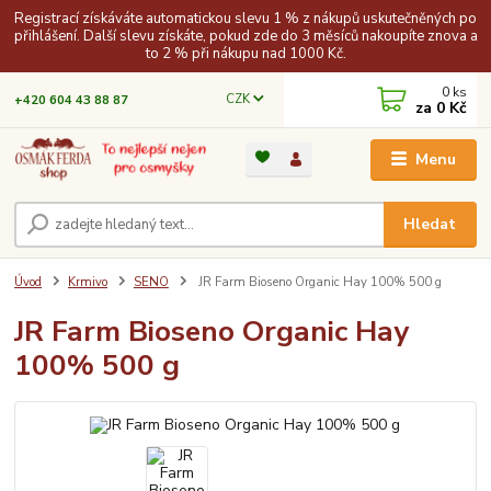
Registrací získáváte automatickou slevu 1 % z nákupů uskutečněných po
přihlášení. Další slevu získáte, pokud zde do 3 měsíců nakoupíte znova a
to 2 % při nákupu nad 1000 Kč.
0
ks
CZK
+420 604 43 88 87
za
0 Kč
Menu
Hledat
Úvod
Krmivo
SENO
JR Farm Bioseno Organic Hay 100% 500 g
JR Farm Bioseno Organic Hay
100% 500 g