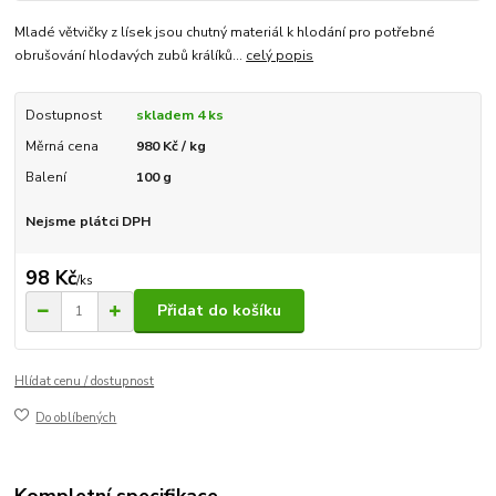
Mladé větvičky z lísek jsou chutný materiál k hlodání pro potřebné
obrušování hlodavých zubů králíků...
celý popis
Dostupnost
skladem 4 ks
Měrná cena
980 Kč / kg
Balení
100 g
Nejsme plátci DPH
98 Kč
/
ks
Přidat do košíku
Hlídat cenu / dostupnost
Do oblíbených