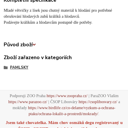
Kompletní specifikace
Mladé větvičky z lísek jsou chutný materiál k hlodání pro potřebné
obrušování hlodavých zubů králíků a hlodavců.
Podávejte králíkům a hlodavcům postupně dle potřeby.
Původ zboží
Zboží zařazeno v kategoriích
PAMLSKY
Podporuji ZOO Praha
https://www.zoopraha.cz/
| ParaZOO Vlašim
https://www.parazoo.cz/
| ČSOP Libosváry
https://csoplibosvary.cz/
a
mokřady
https://www.birdlife.cz/co-delame/vyzkum-a-ochrana-
ptaku/ochrana-lokalit-a-prostredi/mokrady/
.
Jsem také chovatelka. Mám chov osmáků degu registrovaný u