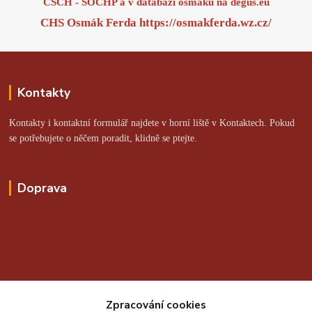
ČSCH - SOCHP a v databázi osmáků na
degus.eu
CHS Osmák Ferda
https://osmakferda.wz.cz/
Kontakty
Kontakty i kontaktní formulář najdete v horní liště v Kontaktech. Pokud
se potřebujete o něčem poradit, klidně se ptejte.
Doprava
Online platby zajišťuje:
Zpracování cookies