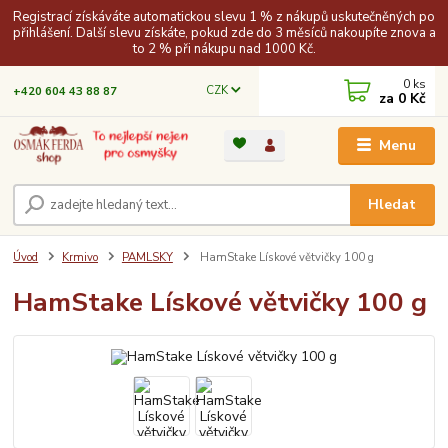
Registrací získáváte automatickou slevu 1 % z nákupů uskutečněných po
přihlášení. Další slevu získáte, pokud zde do 3 měsíců nakoupíte znova a
to 2 % při nákupu nad 1000 Kč.
0
ks
CZK
+420 604 43 88 87
za
0 Kč
Menu
Hledat
Úvod
Krmivo
PAMLSKY
HamStake Lískové větvičky 100 g
HamStake Lískové větvičky 100 g