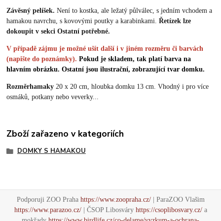
Závěsný pelíšek.
Není to kostka, ale ležatý půlválec, s jedním vchodem a
hamakou navrchu, s kovovými poutky a karabinkami.
Řetízek lze
dokoupit v sekci Ostatní potřebné.
V případě zájmu je možné ušít další i v jiném rozměru či barvách
(napište do poznámky).
Pokud je skladem, tak platí barva na
hlavním obrázku. Ostatní jsou ilustrační, zobrazující tvar domku.
Rozměr
hamaky
20 x 20 cm, hloubka domku 13 cm. Vhodný i pro více
osmáků, potkany nebo veverky...
Zboží zařazeno v kategoriích
DOMKY S HAMAKOU
Podporuji ZOO Praha
https://www.zoopraha.cz/
| ParaZOO Vlašim
https://www.parazoo.cz/
| ČSOP Libosváry
https://csoplibosvary.cz/
a
mokřady
https://www.birdlife.cz/co-delame/vyzkum-a-ochrana-