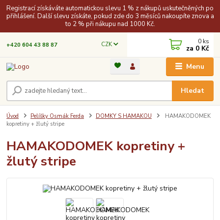
Registrací získáváte automatickou slevu 1 % z nákupů uskutečněných po
přihlášení. Další slevu získáte, pokud zde do 3 měsíců nakoupíte znova a
to 2 % při nákupu nad 1000 Kč.
0
ks
CZK
+420 604 43 88 87
za
0 Kč
Menu
Hledat
Úvod
Pelíšky Osmák Ferda
DOMKY S HAMAKOU
HAMAKODOMEK
kopretiny + žlutý stripe
HAMAKODOMEK kopretiny +
žlutý stripe