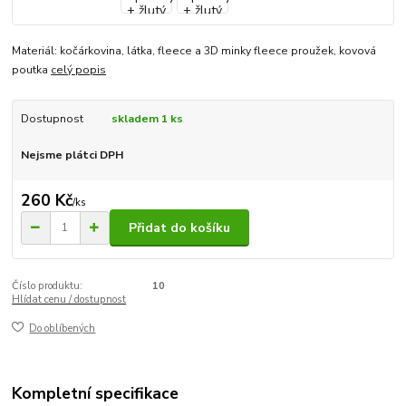
Materiál: kočárkovina, látka, fleece a 3D minky fleece proužek, kovová
poutka
celý popis
Dostupnost
skladem 1 ks
Nejsme plátci DPH
260 Kč
/
ks
Přidat do košíku
Číslo produktu:
10
Hlídat cenu / dostupnost
Do oblíbených
Kompletní specifikace