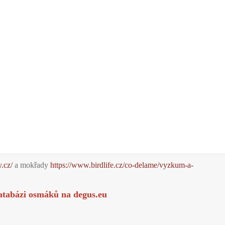
y.cz/
a mokřady
https://www.birdlife.cz/co-delame/vyzkum-a-
atabázi osmáků na
degus.eu