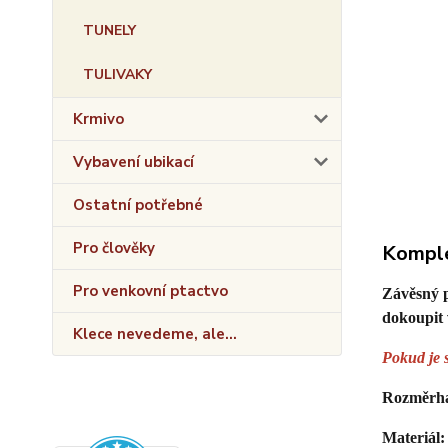
TUNELY
TULIVAKY
Krmivo
Vybavení ubikací
Ostatní potřebné
Pro člověky
Komple
Pro venkovní ptactvo
Závěsný p
dokoupit 
Klece nevedeme, ale...
Pokud je s
Rozměr
h
Materiál: