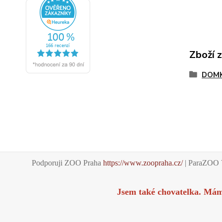
Zboží 
DOMK
Podporuji ZOO Praha
https://www.zoopraha.cz/
| ParaZOO 
Jsem také chovatelka. Má