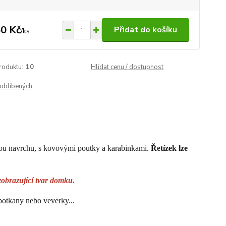
0 Kč
Přidat do košíku
/
ks
roduktu:
10
Hlídat cenu / dostupnost
oblíbených
kou navrchu, s kovovými poutky a karabinkami.
Řetízek lze
zobrazující tvar domku.
otkany nebo veverky...