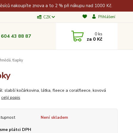
měsíců nakoupíte znova a to 2 % při nákupu nad 1000 Kč.
Přihlášení
CZK
0
ks
 604 43 88 87
za
0 Kč
nědá, tlapky
pky
l: slabší kočárkovina, látka, fleece a coralfleece, kovová
a
celý popis
tupnost
Není skladem
sme plátci DPH