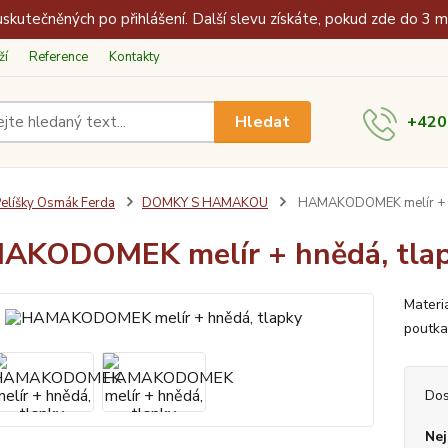
skutečněných po přihlášení. Další slevu získáte, pokud zde do 3 
ží
Reference
Kontakty
Hledat
+420
elíšky Osmák Ferda
DOMKY S HAMAKOU
HAMAKODOMEK melír + h
AKODOMEK melír + hnědá, tla
Materiá
poutk
Dos
Nej