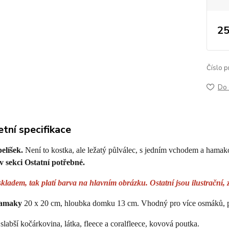
25
Číslo p
Do 
tní specifikace
elíšek.
Není to kostka, ale ležatý půlválec, s jedním vchodem a hama
v sekci Ostatní potřebné.
kladem, tak platí barva na hlavním obrázku. Ostatní jsou ilustrační, 
amaky
20 x 20 cm, hloubka domku 13 cm. Vhodný pro více osmáků, p
slabší kočárkovina, látka, fleece a coralfleece, kovová poutka.