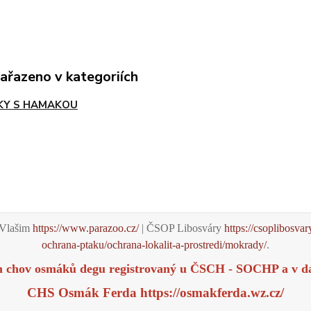
zařazeno v kategoriích
Y S HAMAKOU
Vlašim
https://www.parazoo.cz/
| ČSOP Libosváry
https://csoplibosvar
ochrana-ptaku/ochrana-lokalit-a-prostredi/mokrady/
.
m chov osmáků degu registrovaný u ČSCH - SOCHP a v d
CHS Osmák Ferda
https://osmakferda.wz.cz/