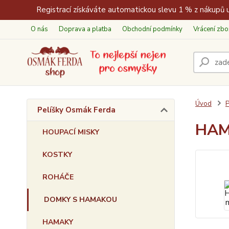
Registrací získáváte automatickou slevu 1 % z nákupů u
O nás
Doprava a platba
Obchodní podmínky
Vrácení zbo
Úvod
P
Pelíšky Osmák Ferda
HAM
HOUPACÍ MISKY
KOSTKY
ROHÁČE
DOMKY S HAMAKOU
HAMAKY