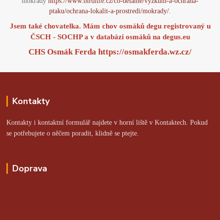
mokřady
https://www.birdlife.cz/co-delame/vyzkum-a-ochrana-
ptaku/ochrana-lokalit-a-prostredi/mokrady/
.
Jsem také chovatelka. Mám chov osmáků degu registrovaný u
ČSCH - SOCHP a v databázi osmáků na
degus.eu
CHS Osmák Ferda
https://osmakferda.wz.cz/
Kontakty
Kontakty i kontaktní formulář najdete v horní liště v Kontaktech. Pokud
se potřebujete o něčem poradit, klidně se ptejte.
Doprava