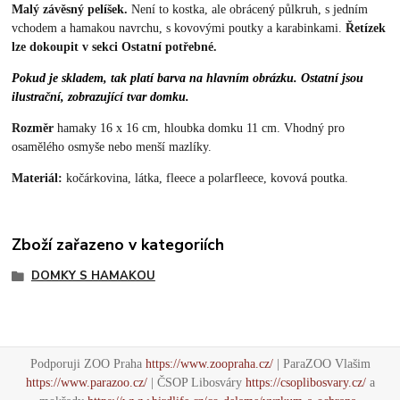
Malý závěsný pelíšek.
Není to kostka, ale obrácený půlkruh, s jedním
vchodem a hamakou navrchu, s kovovými poutky a karabinkami.
Řetízek
lze dokoupit v sekci Ostatní potřebné.
Pokud je skladem, tak platí barva na hlavním obrázku. Ostatní jsou
ilustrační, zobrazující tvar domku.
Rozměr
hamaky 16 x 16 cm, hloubka domku 11 cm. Vhodný pro
osamělého osmyše nebo menší mazlíky.
Materiál:
kočárkovina, látka, fleece a polarfleece, kovová poutka.
Zboží zařazeno v kategoriích
DOMKY S HAMAKOU
Podporuji ZOO Praha
https://www.zoopraha.cz/
| ParaZOO Vlašim
https://www.parazoo.cz/
| ČSOP Libosváry
https://csoplibosvary.cz/
a