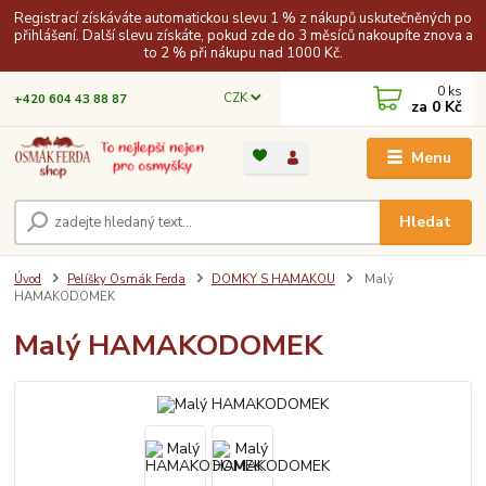
Registrací získáváte automatickou slevu 1 % z nákupů uskutečněných po
přihlášení. Další slevu získáte, pokud zde do 3 měsíců nakoupíte znova a
to 2 % při nákupu nad 1000 Kč.
0
ks
CZK
+420 604 43 88 87
za
0 Kč
Menu
Hledat
Úvod
Pelíšky Osmák Ferda
DOMKY S HAMAKOU
Malý
HAMAKODOMEK
Malý HAMAKODOMEK