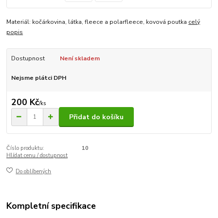
Materiál: kočárkovina, látka, fleece a polarfleece, kovová poutka
celý
popis
Dostupnost
Není skladem
Nejsme plátci DPH
200 Kč
/
ks
Přidat do košíku
Číslo produktu:
10
Hlídat cenu / dostupnost
Do oblíbených
Kompletní specifikace