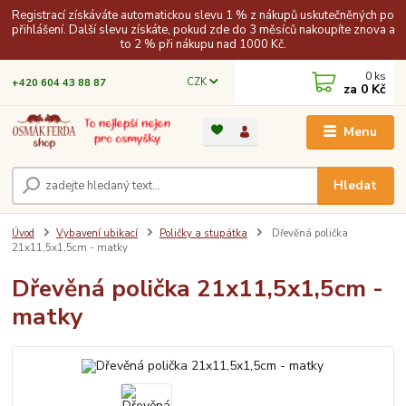
Registrací získáváte automatickou slevu 1 % z nákupů uskutečněných po
přihlášení. Další slevu získáte, pokud zde do 3 měsíců nakoupíte znova a
to 2 % při nákupu nad 1000 Kč.
0
ks
CZK
+420 604 43 88 87
za
0 Kč
Menu
Hledat
Úvod
Vybavení ubikací
Poličky a stupátka
Dřevěná polička
21x11,5x1,5cm - matky
Dřevěná polička 21x11,5x1,5cm -
matky