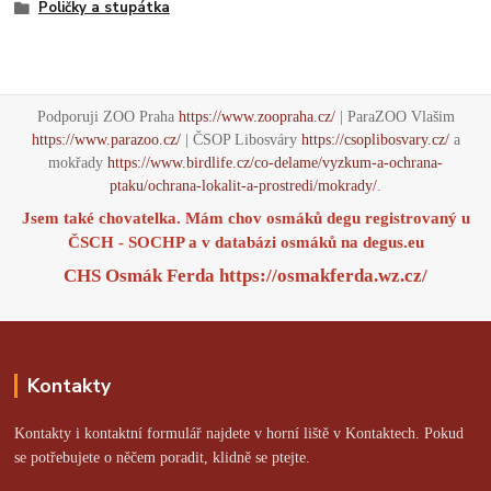
Poličky a stupátka
Podporuji ZOO Praha
https://www.zoopraha.cz/
| ParaZOO Vlašim
https://www.parazoo.cz/
| ČSOP Libosváry
https://csoplibosvary.cz/
a
mokřady
https://www.birdlife.cz/co-delame/vyzkum-a-ochrana-
ptaku/ochrana-lokalit-a-prostredi/mokrady/
.
Jsem také chovatelka. Mám chov osmáků degu registrovaný u
ČSCH - SOCHP a v databázi osmáků na
degus.eu
CHS Osmák Ferda
https://osmakferda.wz.cz/
Kontakty
Kontakty i kontaktní formulář najdete v horní liště v Kontaktech. Pokud
se potřebujete o něčem poradit, klidně se ptejte.