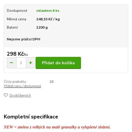
Dostupnost
skladem 6 ks
Měrná cena
248,33 Kč / kg
Balení
1200 g
Nejsme plátci DPH
298 Kč
/
ks
Přidat do košíku
Číslo produktu:
23
Hlídat cenu / dostupnost
Do oblíbených
Kompletní specifikace
NEW = změna z velkých na malé granulky a vylepšené složení.