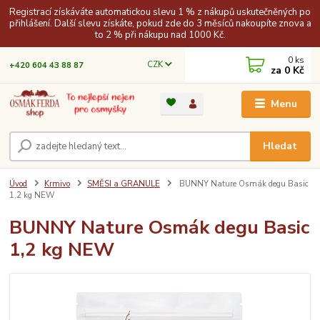
Registrací získáváte automatickou slevu 1 % z nákupů uskutečněných po
přihlášení. Další slevu získáte, pokud zde do 3 měsíců nakoupíte znova a
to 2 % při nákupu nad 1000 Kč.
0
ks
CZK
+420 604 43 88 87
za
0 Kč
Menu
Hledat
Úvod
Krmivo
SMĚSI a GRANULE
BUNNY Nature Osmák degu Basic
1,2 kg NEW
BUNNY Nature Osmák degu Basic
1,2 kg NEW