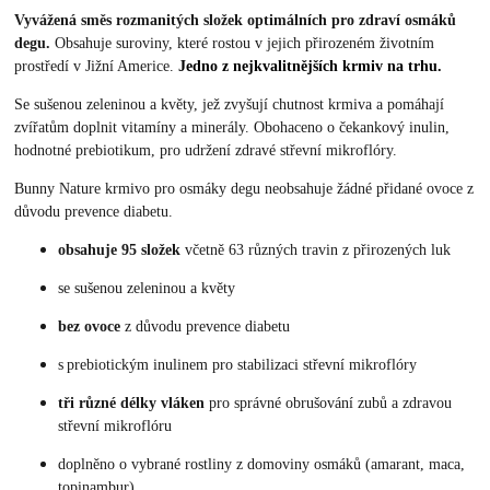
Vyvážená směs rozmanitých složek optimálních pro zdraví osmáků
degu.
Obsahuje suroviny, které rostou v jejich přirozeném životním
prostředí v Jižní Americe.
Jedno z nejkvalitnějších krmiv na trhu.
Se sušenou zeleninou a květy, jež zvyšují chutnost krmiva a pomáhají
zvířatům doplnit vitamíny a minerály. Obohaceno o čekankový inulin,
hodnotné prebiotikum, pro udržení zdravé střevní mikroflóry.
Bunny Nature krmivo pro osmáky degu neobsahuje žádné přidané ovoce z
důvodu prevence diabetu.
obsahuje 95 složek
včetně 63 různých travin z přirozených luk
se sušenou zeleninou a květy
bez ovoce
z důvodu prevence diabetu
s prebiotickým inulinem pro stabilizaci střevní mikroflóry
tři různé délky vláken
pro správné obrušování zubů a zdravou
střevní mikroflóru
doplněno o vybrané rostliny z domoviny osmáků (amarant, maca,
topinambur)