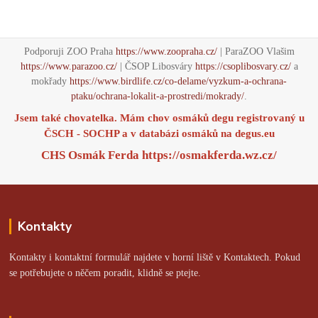
Podporuji ZOO Praha
https://www.zoopraha.cz/
| ParaZOO Vlašim
https://www.parazoo.cz/
| ČSOP Libosváry
https://csoplibosvary.cz/
a
mokřady
https://www.birdlife.cz/co-delame/vyzkum-a-ochrana-
ptaku/ochrana-lokalit-a-prostredi/mokrady/
.
Jsem také chovatelka. Mám chov osmáků degu registrovaný u
ČSCH - SOCHP a v databázi osmáků na
degus.eu
CHS Osmák Ferda
https://osmakferda.wz.cz/
Kontakty
Kontakty i kontaktní formulář najdete v horní liště v Kontaktech. Pokud
se potřebujete o něčem poradit, klidně se ptejte.