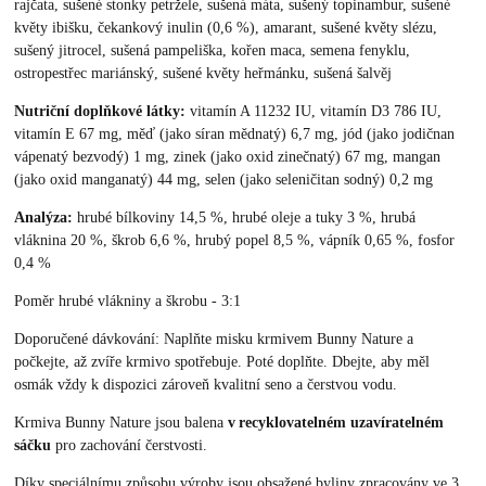
rajčata, sušené stonky petržele, sušená máta, sušený topinambur, sušené
květy ibišku, čekankový inulin (0,6 %), amarant, sušené květy slézu,
sušený jitrocel, sušená pampeliška, kořen maca, semena fenyklu,
ostropestřec mariánský, sušené květy heřmánku, sušená šalvěj
Nutriční doplňkové látky:
vitamín A 11232 IU, vitamín D3 786 IU,
vitamín E 67 mg, měď (jako síran mědnatý) 6,7 mg, jód (jako jodičnan
vápenatý bezvodý) 1 mg, zinek (jako oxid zinečnatý) 67 mg, mangan
(jako oxid manganatý) 44 mg, selen (jako seleničitan sodný) 0,2 mg
Analýza:
hrubé bílkoviny 14,5 %, hrubé oleje a tuky 3 %, hrubá
vláknina 20 %, škrob 6,6 %, hrubý popel 8,5 %, vápník 0,65 %, fosfor
0,4 %
Poměr hrubé vlákniny a škrobu - 3:1
Doporučené dávkování: Naplňte misku krmivem Bunny Nature a
počkejte, až zvíře krmivo spotřebuje. Poté doplňte. Dbejte, aby měl
osmák vždy k dispozici zároveň kvalitní seno a čerstvou vodu.
Krmiva Bunny Nature jsou balena
v recyklovatelném uzavíratelném
sáčku
pro zachování čerstvosti.
Díky speciálnímu způsobu výroby jsou obsažené byliny zpracovány ve 3