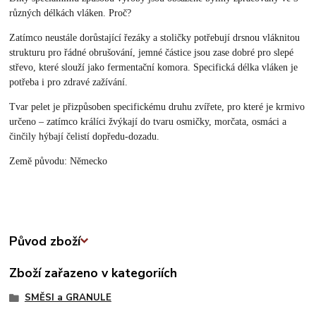
různých délkách vláken. Proč?
Zatímco neustále dorůstající řezáky a stoličky potřebují drsnou vláknitou
strukturu pro řádné obrušování, jemné částice jsou zase dobré pro slepé
střevo, které slouží jako fermentační komora. Specifická délka vláken je
potřeba i pro zdravé zažívání.
Tvar pelet je přizpůsoben specifickému druhu zvířete, pro které je krmivo
určeno – zatímco králíci žvýkají do tvaru osmičky, morčata, osmáci a
činčily hýbají čelistí dopředu-dozadu.
Země původu: Německo
Původ zboží
Zboží zařazeno v kategoriích
SMĚSI a GRANULE