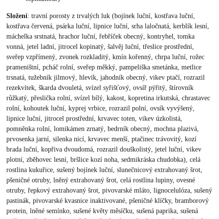
Složení
: travní porosty z trvalých luk (bojínek luční, kostřava luční,
kostřava červená, psárka luční, lipnice luční, srha laločnatá, kerblík lesní,
máchelka srstnatá, hrachor luční, řebříček obecný, kontryhel, tomka
vonná, jetel ladní, jitrocel kopinatý, šalvěj luční, třeslice prostřední,
sveřep vzpřímený, zvonek rozkladitý, kmín kořenný, chrpa luční, rožec
prameništní, pcháč rolní, sveřep měkký, pampeliška smetánka, metlice
trsnatá, tužebník jilmový, hlevík, jahodník obecný, vikev ptačí, rozrazil
rezekvítek, škarda dvouletá, svízel syřišťový, ovsíř pýřitý, štírovník
růžkatý, přeslička rolní, svízel bílý, kakost, kopretina irkutská, chrastavec
rolní, kohoutek luční, kyprej vrbice, rozrazil polní, ovsík vyvýšený,
lipnice luční, jitrocel prostřední, krvavec toten, vikev úzkolistá,
pomněnka rolní, lomikámen zrnatý, bedrník obecný, mochna plazivá,
prvosenka jarní, silenka nicí, krvavec menší, ptačinec trávovitý, kozí
brada luční, kopřiva dvoudomá, rozrazil douškolistý, jetel luční, vikev
plotní, zběhovec lesní, bršlice kozí noha, sedmikráska chudobka), celá
rostlina kukuřice, sušený bojínek luční, slunečnicový extrahovaný šrot,
pšeničné otruby, lněný extrahovaný šrot, celá rostlina lupiny, ovesné
otruby, řepkový extrahovaný šrot, pivovarské mláto, lignocelulóza, sušený
pastinák, pivovarské kvasnice inaktivované, pšeničné klíčky, bramborový
protein, lněné semínko, sušené květy měsíčku, sušená paprika, sušená