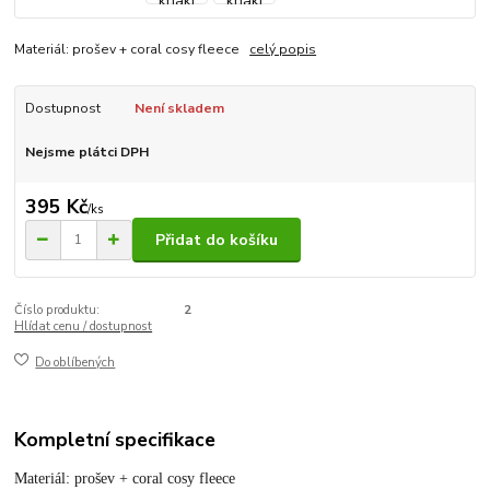
Materiál: prošev + coral cosy fleece
celý popis
Dostupnost
Není skladem
Nejsme plátci DPH
395 Kč
/
ks
Přidat do košíku
Číslo produktu:
2
Hlídat cenu / dostupnost
Do oblíbených
Kompletní specifikace
Materiál: prošev + coral cosy fleece