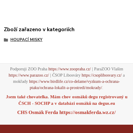
Zboží zařazeno v kategoriích
HOUPACÍ MISKY
Podporuji ZOO Praha
https://www.zoopraha.cz/
| ParaZOO Vlašim
https://www.parazoo.cz/
| ČSOP Libosváry
https://csoplibosvary.cz/
a
mokřady
https://www.birdlife.cz/co-delame/vyzkum-a-ochrana-
ptaku/ochrana-lokalit-a-prostredi/mokrady/
.
Jsem také chovatelka. Mám chov osmáků degu registrovaný u
ČSCH - SOCHP a v databázi osmáků na
degus.eu
CHS Osmák Ferda
https://osmakferda.wz.cz/