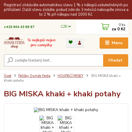
Registrací získáváte automatickou slevu 1 % z nákupů uskutečněných po
přihlášení. Další slevu získáte, pokud zde do 3 měsíců nakoupíte znova a
to 2 % při nákupu nad 1000 Kč.
0
ks
CZK
+420 604 43 88 87
za
0 Kč
Menu
Hledat
Úvod
Pelíšky Osmák Ferda
HOUPACÍ MISKY
BIG MISKA khaki +
khaki potahy
BIG MISKA khaki + khaki potahy