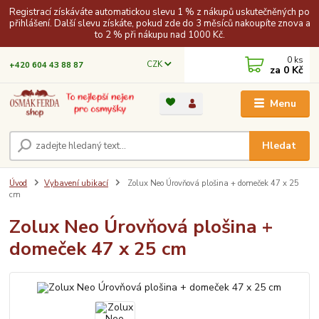
Registrací získáváte automatickou slevu 1 % z nákupů uskutečněných po
přihlášení. Další slevu získáte, pokud zde do 3 měsíců nakoupíte znova a
to 2 % při nákupu nad 1000 Kč.
0
ks
CZK
+420 604 43 88 87
za
0 Kč
Menu
Hledat
Úvod
Vybavení ubikací
Zolux Neo Úrovňová plošina + domeček 47 x 25
cm
Zolux Neo Úrovňová plošina +
domeček 47 x 25 cm