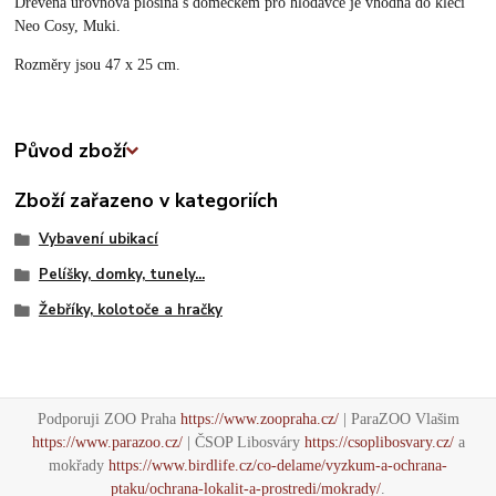
Dřevěná úrovňová plošina s domečkem pro hlodavce je vhodná do klecí
Neo Cosy, Muki.
Rozměry jsou 47 x 25 cm.
Původ zboží
Zboží zařazeno v kategoriích
Vybavení ubikací
Pelíšky, domky, tunely...
Žebříky, kolotoče a hračky
Podporuji ZOO Praha
https://www.zoopraha.cz/
| ParaZOO Vlašim
https://www.parazoo.cz/
| ČSOP Libosváry
https://csoplibosvary.cz/
a
mokřady
https://www.birdlife.cz/co-delame/vyzkum-a-ochrana-
ptaku/ochrana-lokalit-a-prostredi/mokrady/
.