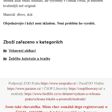
Mostek alias Small Animals, ale vyrobený v Osmák Ferda, je mnohem
kvalitnější než originál.
Materiál: dřevo, drát
Objednávejte i když není skladem. Není problém ho vyrobit.
Zboží zařazeno v kategoriích
Vybavení ubikací
Žebříky, kolotoče a hračky
Podporuji ZOO Praha
https://www.zoopraha.cz/
| ParaZOO Vlašim
https://www.parazoo.cz/
| ČSOP Libosváry
https://csoplibosvary.cz/
a
mokřady
https://www.birdlife.cz/co-delame/vyzkum-a-ochrana-
ptaku/ochrana-lokalit-a-prostredi/mokrady/
.
Jsem také chovatelka. Mám chov osmáků degu registrovaný u