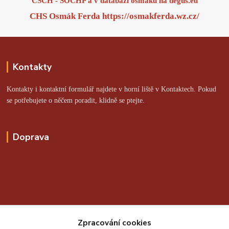
ČSCH - SOCHP a v databázi osmáků na
degus.eu
CHS Osmák Ferda
https://osmakferda.wz.cz/
Kontakty
Kontakty i kontaktní formulář najdete v horní liště v Kontaktech. Pokud
se potřebujete o něčem poradit, klidně se ptejte.
Doprava
Online platby zajišťuje:
Zpracování cookies