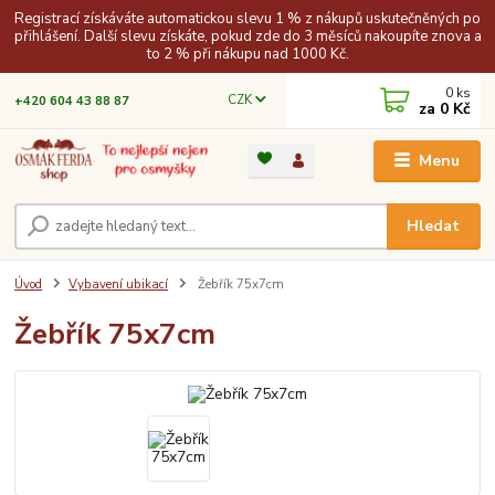
Registrací získáváte automatickou slevu 1 % z nákupů uskutečněných po
přihlášení. Další slevu získáte, pokud zde do 3 měsíců nakoupíte znova a
to 2 % při nákupu nad 1000 Kč.
0
ks
CZK
+420 604 43 88 87
za
0 Kč
Menu
Hledat
Úvod
Vybavení ubikací
Žebřík 75x7cm
Žebřík 75x7cm