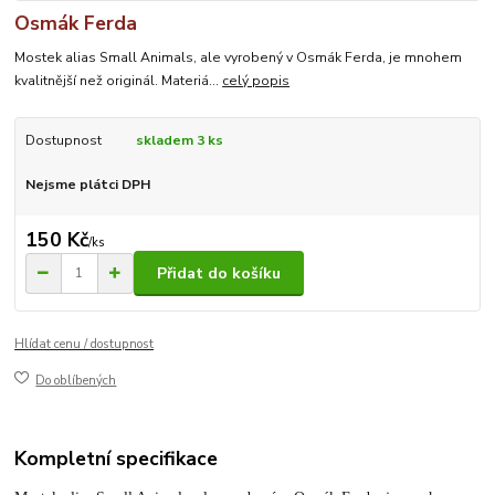
Osmák Ferda
Mostek alias Small Animals, ale vyrobený v Osmák Ferda, je mnohem
kvalitnější než originál. Materiá...
celý popis
Dostupnost
skladem 3 ks
Nejsme plátci DPH
150 Kč
/
ks
Přidat do košíku
Hlídat cenu / dostupnost
Do oblíbených
Kompletní specifikace