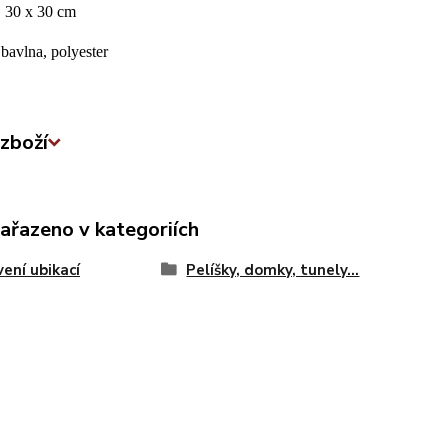
:
30 x 30 cm
bavlna, polyester
zboží
zařazeno v kategoriích
ení ubikací
Pelíšky, domky, tunely...