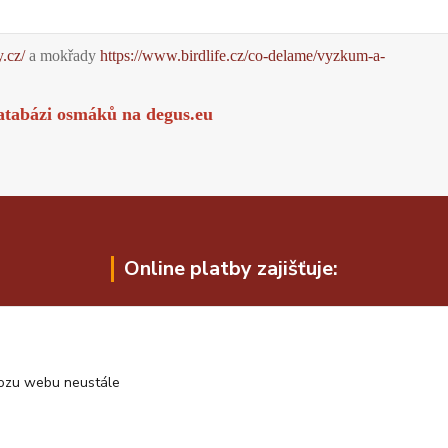
y.cz/
a mokřady
https://www.birdlife.cz/co-delame/vyzkum-a-
atabázi osmáků na
degus.eu
Online platby zajišťuje:
vozu webu neustále