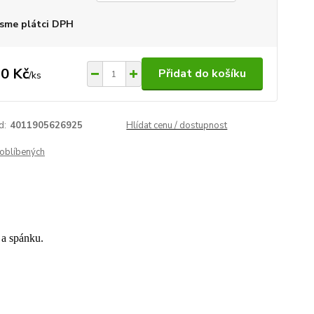
sme plátci DPH
0 Kč
Přidat do košíku
/
ks
d:
4011905626925
Hlídat cenu / dostupnost
oblíbených
 a spánku.