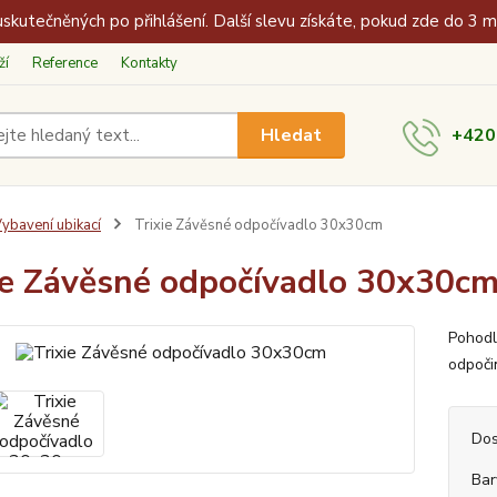
skutečněných po přihlášení. Další slevu získáte, pokud zde do 3 
ží
Reference
Kontakty
Hledat
+420
ybavení ubikací
Trixie Závěsné odpočívadlo 30x30cm
ie Závěsné odpočívadlo 30x30c
Pohodl
odpočin
Dos
Bar