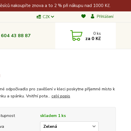
měsíců nakoupíte znova a to 2 % při nákupu nad 1000 Kč.
Přihlášení
CZK
0
ks
 604 43 88 87
za
0 Kč
m
né odpočívadlo pro zavěšení v kleci poskytne příjemné místo k
ku a spánku. Vnitřní pota...
celý popis
tupnost
skladem 1 ks
va