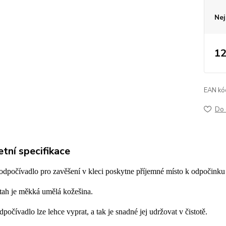
Nej
12
EAN kó
Do 
tní specifikace
odpočívadlo pro zavěšení v kleci poskytne příjemné místo k odpočinku
tah je měkká umělá kožešina.
počívadlo lze lehce vyprat, a tak je snadné jej udržovat v čistotě.