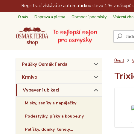
Registrací získáváte automatickou slevu 1 % z nákupů u
O nás
Doprava a platba
Obchodní podmínky
Vrácení zbo
Úvod
V
Pelíšky Osmák Ferda
Trix
Krmivo
Vybavení ubikací
Misky, seníky a napáječky
Podestýlky, písky a koupelny
Pelíšky, domky, tunely...