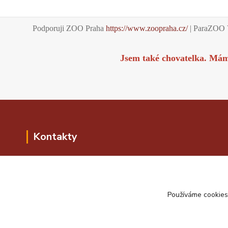
Podporuji ZOO Praha
https://www.zoopraha.cz/
| ParaZOO 
Jsem také chovatelka. Má
Kontakty
Kontakty i kontaktní formulář najdete v
horní liště v Kontaktech. Pokud se
potřebujete o něčem poradit, klidně se ptejte.
Používáme cookies