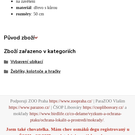
na zavěšení
materiál
: dřevo s kůrou
rozměry
: 50 cm
Původ zboží
Zboží zařazeno v kategoriích
Vybavení ubikací
Žebříky, kolotoče a hračky
Podporuji ZOO Praha
https://www.zoopraha.cz/
| ParaZOO Vlašim
https://www.parazoo.cz/
| ČSOP Libosváry
https://csoplibosvary.cz/
a
mokřady
https://www.birdlife.cz/co-delame/vyzkum-a-ochrana-
ptaku/ochrana-lokalit-a-prostredi/mokrady/
.
Jsem také chovatelka. Mám chov osmáků degu registrovaný u