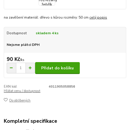
na zavěšení materiál: dřevo s kůrou rozměry: 50 cm
celý popis
Dostupnost
skladem 4 ks
Nejsme plátci DPH
90 Kč
/
ks
Přidat do košíku
EAN kód:
4011905058856
Hlídat cenu / dostupnost
Do oblíbených
Kompletní specifikace