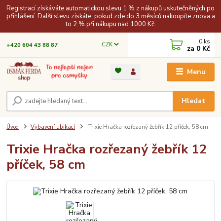
Registrací získáváte automatickou slevu 1 % z nákupů uskutečněných po
přihlášení. Další slevu získáte, pokud zde do 3 měsíců nakoupíte znova a
to 2 % při nákupu nad 1000 Kč.
0
ks
CZK
+420 604 43 88 87
za
0 Kč
Menu
Hledat
Úvod
Vybavení ubikací
Trixie Hračka rozřezaný žebřík 12 příček, 58 cm
Trixie Hračka rozřezaný žebřík 12
příček, 58 cm