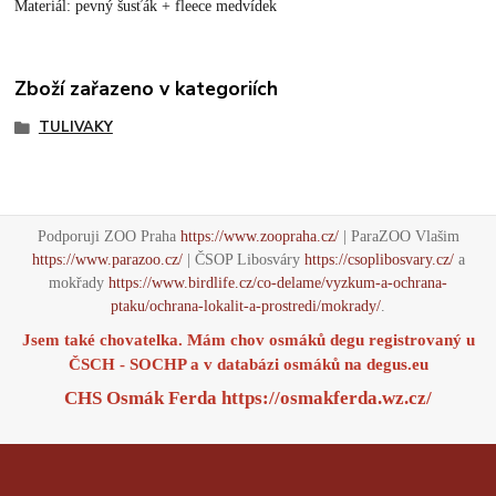
Materiál: pevný šusťák + fleece medvídek
Zboží zařazeno v kategoriích
TULIVAKY
Podporuji ZOO Praha
https://www.zoopraha.cz/
| ParaZOO Vlašim
https://www.parazoo.cz/
| ČSOP Libosváry
https://csoplibosvary.cz/
a
mokřady
https://www.birdlife.cz/co-delame/vyzkum-a-ochrana-
ptaku/ochrana-lokalit-a-prostredi/mokrady/
.
Jsem také chovatelka. Mám chov osmáků degu registrovaný u
ČSCH - SOCHP a v databázi osmáků na
degus.eu
CHS Osmák Ferda
https://osmakferda.wz.cz/