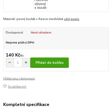
Materiál: pevný šusťák + fleece medvídek
celý popis
Dostupnost
Není skladem
Nejsme plátci DPH
140 Kč
/
ks
Přidat do košíku
Hlídat cenu / dostupnost
Do oblíbených
Kompletní specifikace