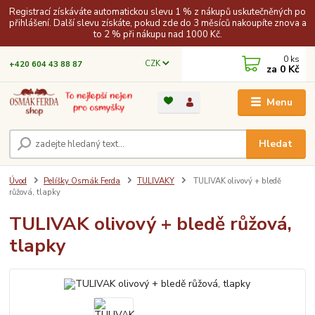
Registrací získáváte automatickou slevu 1 % z nákupů uskutečněných po
přihlášení. Další slevu získáte, pokud zde do 3 měsíců nakoupíte znova a
to 2 % při nákupu nad 1000 Kč.
0
ks
CZK
+420 604 43 88 87
za
0 Kč
Menu
Hledat
Úvod
Pelíšky Osmák Ferda
TULIVAKY
TULIVAK olivový + bledě
růžová, tlapky
TULIVAK olivový + bledě růžová,
tlapky