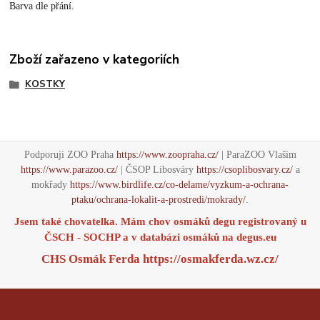
Barva dle přání.
Zboží zařazeno v kategoriích
KOSTKY
Podporuji ZOO Praha
https://www.zoopraha.cz/
| ParaZOO Vlašim
https://www.parazoo.cz/
| ČSOP Libosváry
https://csoplibosvary.cz/
a
mokřady
https://www.birdlife.cz/co-delame/vyzkum-a-ochrana-
ptaku/ochrana-lokalit-a-prostredi/mokrady/
.
Jsem také chovatelka. Mám chov osmáků degu registrovaný u
ČSCH - SOCHP a v databázi osmáků na
degus.eu
CHS Osmák Ferda
https://osmakferda.wz.cz/