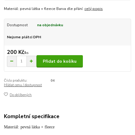
Materiál: pevná látka + fleece Barva dle přání.
celý popis
Dostupnost
na objednávku
Nejsme plátci DPH
200 Kč
/
ks
Přidat do košíku
Číslo produktu:
04
Hlídat cenu / dostupnost
Do oblíbených
Kompletní specifikace
Materiál: pevná látka + fleece