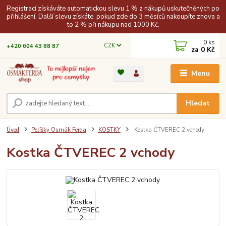
Registrací získáváte automatickou slevu 1 % z nákupů uskutečněných po
přihlášení. Další slevu získáte, pokud zde do 3 měsíců nakoupíte znova a
to 2 % při nákupu nad 1000 Kč.
0
ks
CZK
+420 604 43 88 87
za
0 Kč
Menu
Hledat
Úvod
Pelíšky Osmák Ferda
KOSTKY
Kostka ČTVEREC 2 vchody
Kostka ČTVEREC 2 vchody