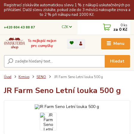
Registrací získáváte automatickou slevu 1 % z nákupů uskutečněných po
přihlášení. Další slevu získáte, pokud zde do 3 měsíců nakoupíte znova a
to 2 % při nákupu nad 1000 Kč.
0
ks
CZK
+420 604 43 88 87
za
0 Kč
Menu
Hledat
Úvod
Krmivo
SENO
JR Farm Seno Letní louka 500 g
JR Farm Seno Letní louka 500 g