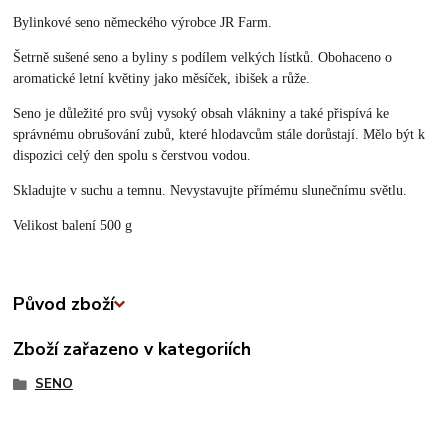
Bylinkové seno německého výrobce JR Farm.
Šetrně sušené seno a byliny s podílem velkých lístků. Obohaceno o
aromatické letní květiny jako měsíček, ibišek a růže.
Seno je důležité pro svůj vysoký obsah vlákniny a také přispívá ke
správnému obrušování zubů, které hlodavcům stále dorůstají.
Mělo být k
dispozici celý den spolu s čerstvou vodou.
Skladujte v suchu a temnu. Nevystavujte přímému slunečnímu světlu.
Velikost balení 500 g
Původ zboží
Zboží zařazeno v kategoriích
SENO