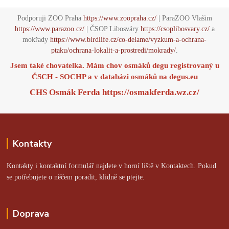
Podporuji ZOO Praha
https://www.zoopraha.cz/
| ParaZOO Vlašim
https://www.parazoo.cz/
| ČSOP Libosváry
https://csoplibosvary.cz/
a
mokřady
https://www.birdlife.cz/co-delame/vyzkum-a-ochrana-
ptaku/ochrana-lokalit-a-prostredi/mokrady/
.
Jsem také chovatelka. Mám chov osmáků degu registrovaný u
ČSCH - SOCHP a v databázi osmáků na
degus.eu
CHS Osmák Ferda
https://osmakferda.wz.cz/
Kontakty
Kontakty i kontaktní formulář najdete v horní liště v Kontaktech. Pokud
se potřebujete o něčem poradit, klidně se ptejte.
Doprava