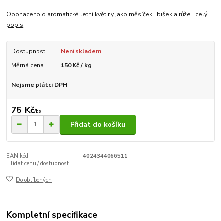
Obohaceno o aromatické letní květiny jako měsíček, ibišek a růže.
celý
popis
Dostupnost
Není skladem
Měrná cena
150 Kč / kg
Nejsme plátci DPH
75 Kč
/
ks
Přidat do košíku
EAN kód:
4024344066511
Hlídat cenu / dostupnost
Do oblíbených
Kompletní specifikace