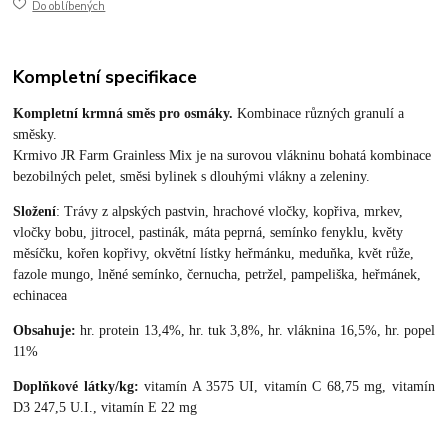
Do oblíbených
Kompletní specifikace
Kompletní krmná směs pro osmáky.
Kombinace různých granulí a
směsky.
Krmivo JR Farm Grainless Mix je na surovou vlákninu bohatá kombinace
bezobilných pelet, směsi bylinek s dlouhými vlákny a zeleniny.
Složení
: Trávy z alpských pastvin, hrachové vločky, kopřiva, mrkev,
vločky bobu, jitrocel, pastinák, máta peprná, semínko fenyklu, květy
měsíčku, kořen kopřivy, okvětní lístky heřmánku, meduňka, květ růže,
fazole mungo, lněné semínko, černucha, petržel, pampeliška, heřmánek,
echinacea
Obsahuje:
hr. protein 13,4%, hr. tuk 3,8%, hr. vláknina 16,5%, hr. popel
11%
Doplňkové látky/kg:
vitamín A 3575 UI, vitamín C 68,75 mg, vitamín
D3 247,5 U.I., vitamín E 22 mg