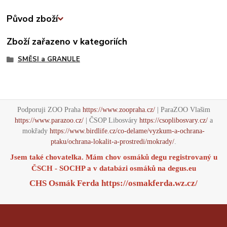
Původ zboží
Zboží zařazeno v kategoriích
SMĚSI a GRANULE
Podporuji ZOO Praha
https://www.zoopraha.cz/
| ParaZOO Vlašim
https://www.parazoo.cz/
| ČSOP Libosváry
https://csoplibosvary.cz/
a
mokřady
https://www.birdlife.cz/co-delame/vyzkum-a-ochrana-
ptaku/ochrana-lokalit-a-prostredi/mokrady/
.
Jsem také chovatelka. Mám chov osmáků degu registrovaný u
ČSCH - SOCHP a v databázi osmáků na
degus.eu
CHS Osmák Ferda
https://osmakferda.wz.cz/