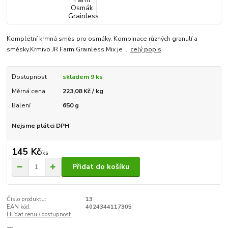
Kompletní krmná směs pro osmáky. Kombinace různých granulí a
směsky.Krmivo JR Farm Grainless Mix je ...
celý popis
Dostupnost
skladem 9 ks
Měrná cena
223,08 Kč / kg
Balení
650 g
Nejsme plátci DPH
145 Kč
/
ks
Přidat do košíku
Číslo produktu:
13
EAN kód:
4024344117305
Hlídat cenu / dostupnost