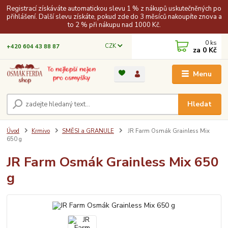
Registrací získáváte automatickou slevu 1 % z nákupů uskutečněných po
přihlášení. Další slevu získáte, pokud zde do 3 měsíců nakoupíte znova a
to 2 % při nákupu nad 1000 Kč.
0
ks
CZK
+420 604 43 88 87
za
0 Kč
Menu
Hledat
Úvod
Krmivo
SMĚSI a GRANULE
JR Farm Osmák Grainless Mix
650 g
JR Farm Osmák Grainless Mix 650
g