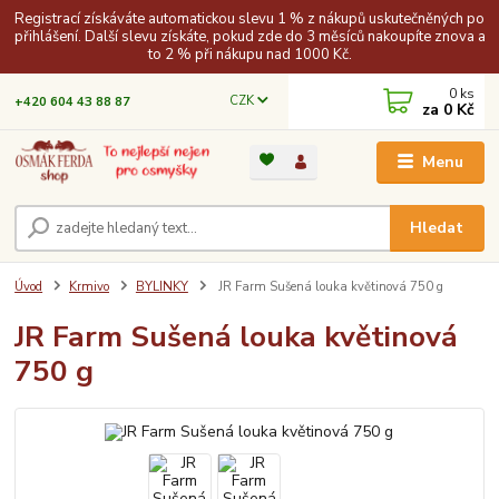
Registrací získáváte automatickou slevu 1 % z nákupů uskutečněných po
přihlášení. Další slevu získáte, pokud zde do 3 měsíců nakoupíte znova a
to 2 % při nákupu nad 1000 Kč.
0
ks
CZK
+420 604 43 88 87
za
0 Kč
Menu
Hledat
Úvod
Krmivo
BYLINKY
JR Farm Sušená louka květinová 750 g
JR Farm Sušená louka květinová
750 g