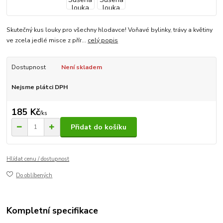
Skutečný kus louky pro všechny hlodavce! Voňavé bylinky, trávy a květiny
ve zcela jedlé misce z přír...
celý popis
Dostupnost
Není skladem
Nejsme plátci DPH
185 Kč
/
ks
Přidat do košíku
Hlídat cenu / dostupnost
Do oblíbených
Kompletní specifikace