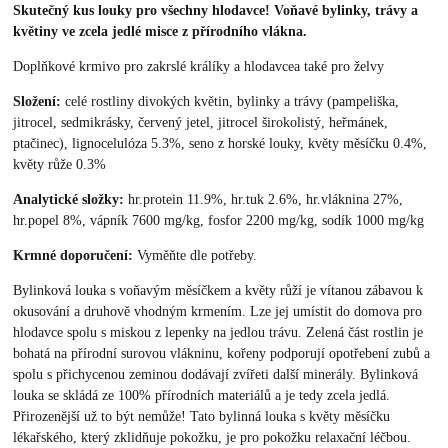
Skutečný kus louky pro všechny hlodavce! Voňavé bylinky, trávy a
květiny ve zcela jedlé misce z přírodního vlákna.
Doplňkové krmivo pro zakrslé králíky a hlodavcea také pro želvy
Složení:
celé rostliny divokých květin, bylinky a trávy (pampeliška,
jitrocel, sedmikrásky, červený jetel, jitrocel širokolistý, heřmánek,
ptačinec), lignocelulóza 5.3%, seno z horské louky, květy měsíčku 0.4%,
květy růže 0.3%
Analytické složky:
hr.protein 11.9%, hr.tuk 2.6%, hr.vláknina 27%,
hr.popel 8%, vápník 7600 mg/kg, fosfor 2200 mg/kg, sodík 1000 mg/kg
Krmné doporučení:
Vyměňte dle potřeby.
Bylinková louka s voňavým měsíčkem a květy růží je vítanou zábavou k
okusování a druhově vhodným krmením. Lze jej umístit do domova pro
hlodavce spolu s miskou z lepenky na jedlou trávu. Zelená část rostlin je
bohatá na přírodní surovou vlákninu, kořeny podporují opotřebení zubů a
spolu s přichycenou zeminou dodávají zvířeti další minerály. Bylinková
louka se skládá ze 100% přírodních materiálů a je tedy zcela jedlá.
Přirozenější už to být nemůže! Tato bylinná louka s květy měsíčku
lékařského, který zklidňuje pokožku, je pro pokožku relaxační léčbou.