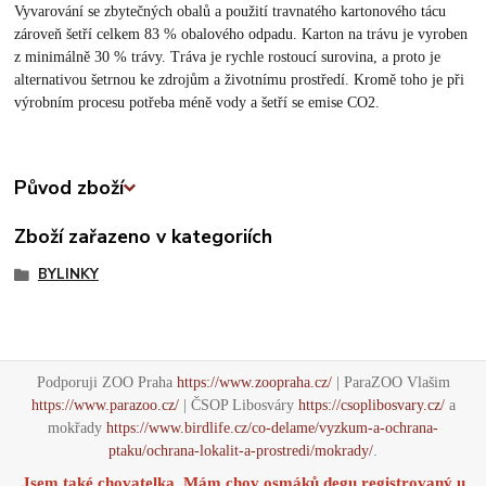
Vyvarování se zbytečných obalů a použití travnatého kartonového tácu
zároveň šetří celkem 83 % obalového odpadu. Karton na trávu je vyroben
z minimálně 30 % trávy. Tráva je rychle rostoucí surovina, a proto je
alternativou šetrnou ke zdrojům a životnímu prostředí. Kromě toho je při
výrobním procesu potřeba méně vody a šetří se emise CO2.
Původ zboží
Zboží zařazeno v kategoriích
BYLINKY
Podporuji ZOO Praha
https://www.zoopraha.cz/
| ParaZOO Vlašim
https://www.parazoo.cz/
| ČSOP Libosváry
https://csoplibosvary.cz/
a
mokřady
https://www.birdlife.cz/co-delame/vyzkum-a-ochrana-
ptaku/ochrana-lokalit-a-prostredi/mokrady/
.
Jsem také chovatelka. Mám chov osmáků degu registrovaný u