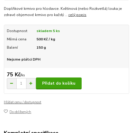
Doplňkové krmivo pro hlodavce. Květinová (nebo Rozkvetlá) louka je
zdravé objemové krmivo pro každý ...
celý popis
Dostupnost
skladem 5 ks
Měrná cena
500 Kč / kg
Balení
150 g
Nejsme plátci DPH
75 Kč
/
ks
Přidat do košíku
Hlídat cenu / dostupnost
Do oblíbených