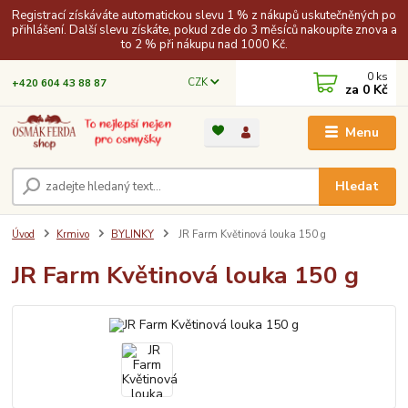
Registrací získáváte automatickou slevu 1 % z nákupů uskutečněných po
přihlášení. Další slevu získáte, pokud zde do 3 měsíců nakoupíte znova a
to 2 % při nákupu nad 1000 Kč.
0
ks
CZK
+420 604 43 88 87
za
0 Kč
Menu
Hledat
Úvod
Krmivo
BYLINKY
JR Farm Květinová louka 150 g
JR Farm Květinová louka 150 g