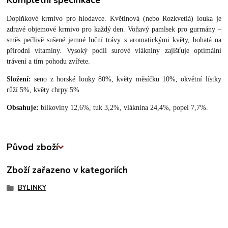
Kompletní specifikace
Doplňkové krmivo pro hlodavce. Květinová (nebo Rozkvetlá) louka je
zdravé objemové krmivo pro každý den. Voňavý pamlsek pro gurmány –
směs pečlivě sušené jemné luční trávy s aromatickými květy, bohatá na
přírodní vitamíny. Vysoký podíl surové vlákniny zajišťuje optimální
trávení a tím pohodu zvířete.
Složení:
seno z horské louky 80%, květy měsíčku 10%, okvětní lístky
růží 5%, květy chrpy 5%
Obsahuje:
bílkoviny 12,6%, tuk 3,2%, vláknina 24,4%, popel 7,7%.
Původ zboží
Zboží zařazeno v kategoriích
BYLINKY