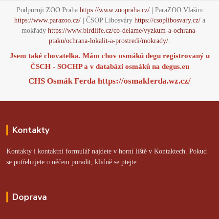
Podporuji ZOO Praha
https://www.zoopraha.cz/
| ParaZOO Vlašim
https://www.parazoo.cz/
| ČSOP Libosváry
https://csoplibosvary.cz/
a
mokřady
https://www.birdlife.cz/co-delame/vyzkum-a-ochrana-
ptaku/ochrana-lokalit-a-prostredi/mokrady/
.
Jsem také chovatelka. Mám chov osmáků degu registrovaný u
ČSCH - SOCHP a v databázi osmáků na
degus.eu
CHS Osmák Ferda
https://osmakferda.wz.cz/
Kontakty
Kontakty i kontaktní formulář najdete v horní liště v Kontaktech. Pokud
se potřebujete o něčem poradit, klidně se ptejte.
Doprava