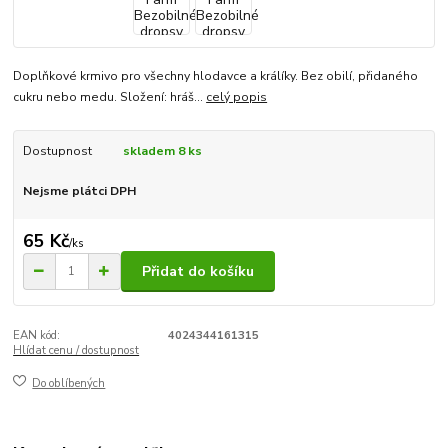
Doplňkové krmivo pro všechny hlodavce a králíky. Bez obilí, přidaného
cukru nebo medu. Složení: hráš...
celý popis
Dostupnost
skladem 8 ks
Nejsme plátci DPH
65 Kč
/
ks
Přidat do košíku
EAN kód:
4024344161315
Hlídat cenu / dostupnost
Do oblíbených