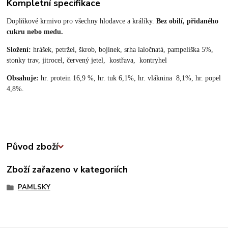
Kompletní specifikace
Doplňkové krmivo pro všechny hlodavce a králíky.
Bez obilí, přidaného
cukru nebo medu.
Složení:
hrášek, petržel, škrob, bojínek, srha laločnatá, pampeliška 5%,
stonky trav, jitrocel, červený jetel,
kostřava, kontryhel
Obsahuje:
hr. protein 16,9 %, hr. tuk 6,1%, hr. vláknina 8,1%, hr. popel
4,8%.
Původ zboží
Zboží zařazeno v kategoriích
PAMLSKY