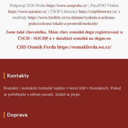
Podporuji ZOO Praha
https://www.zoopraha.cz/
| ParaZOO Vlašim
https://www.parazoo.cz/
| ČSOP Libosváry
https://csoplibosvary.cz/
a
mokřady
https://www.birdlife.cz/co-delame/vyzkum-a-ochrana-
ptaku/ochrana-lokalit-a-prostredi/mokrady/
.
Jsem také chovatelka. Mám chov osmáků degu registrovaný u
ČSCH - SOCHP a v databázi osmáků na
degus.eu
CHS Osmák Ferda
https://osmakferda.wz.cz/
Kontakty
Kontakty i kontaktní formulář najdete v horní liště v Kontaktech. Pokud
se potřebujete o něčem poradit, klidně se ptejte.
Doprava