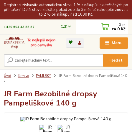
Registrací získáváte automatickou slevu 1 % z nákupů uskutečněných po
přihlášení. Další slevu získáte, pokud zde do 3 měsíců nakoupíte znova a
to 2 % při nákupu nad 1000 Kč.
0
ks
CZK
+420 604 43 88 87
za
0 Kč
Menu
Hledat
Úvod
Krmivo
PAMLSKY
JR Farm Bezobilné dropsy Pampeliškové 140
g
JR Farm Bezobilné dropsy
Pampeliškové 140 g