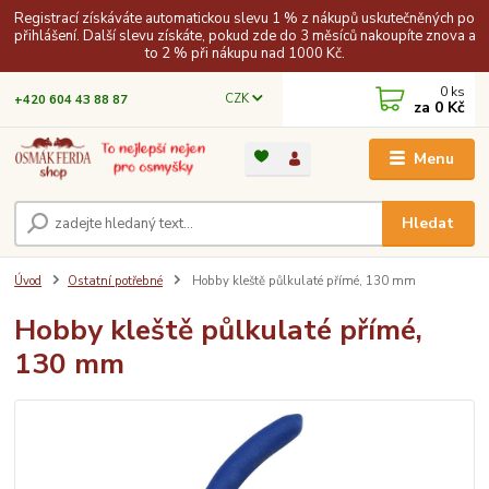
Registrací získáváte automatickou slevu 1 % z nákupů uskutečněných po
přihlášení. Další slevu získáte, pokud zde do 3 měsíců nakoupíte znova a
to 2 % při nákupu nad 1000 Kč.
0
ks
CZK
+420 604 43 88 87
za
0 Kč
Menu
Hledat
Úvod
Ostatní potřebné
Hobby kleště půlkulaté přímé, 130 mm
Hobby kleště půlkulaté přímé,
130 mm