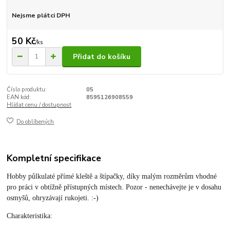
Nejsme plátci DPH
50 Kč
/
ks
Přidat do košíku
Číslo produktu:
05
EAN kód:
8595126908559
Hlídat cenu / dostupnost
Do oblíbených
Kompletní specifikace
Hobby půlkulaté přímé kleště a štípačky, díky malým rozměrům vhodné
pro práci v obtížně přístupných místech. Pozor - nenechávejte je v dosahu
osmyšů, ohryzávají rukojeti. :-)
Charakteristika: