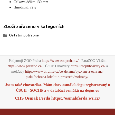
Celková délka: 130 mm
Hmotnost: 72 g
Zboží zařazeno v kategoriích
Ostatní potřebné
Podporuji ZOO Praha
https://www.zoopraha.cz/
| ParaZOO Vlašim
https://www.parazoo.cz/
| ČSOP Libosváry
https://csoplibosvary.cz/
a
mokřady
https://www.birdlife.cz/co-delame/vyzkum-a-ochrana-
ptaku/ochrana-lokalit-a-prostredi/mokrady/
.
Jsem také chovatelka. Mám chov osmáků degu registrovaný u
ČSCH - SOCHP a v databázi osmáků na
degus.eu
CHS Osmák Ferda
https://osmakferda.wz.cz/