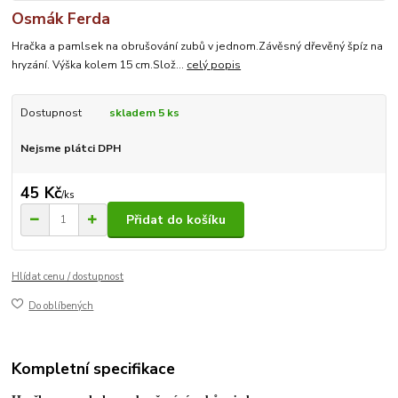
Osmák Ferda
Hračka a pamlsek na obrušování zubů v jednom.Závěsný dřevěný špíz na
hryzání. Výška kolem 15 cm.Slož...
celý popis
Dostupnost
skladem 5 ks
Nejsme plátci DPH
45 Kč
/
ks
Přidat do košíku
Hlídat cenu / dostupnost
Do oblíbených
Kompletní specifikace