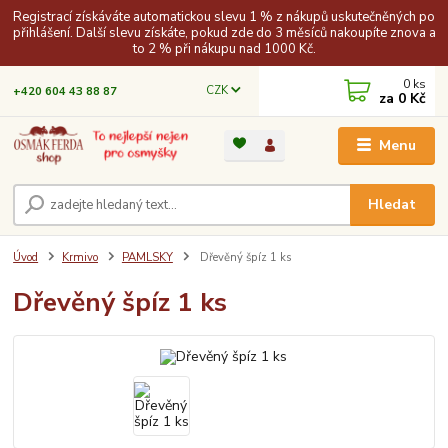
Registrací získáváte automatickou slevu 1 % z nákupů uskutečněných po
přihlášení. Další slevu získáte, pokud zde do 3 měsíců nakoupíte znova a
to 2 % při nákupu nad 1000 Kč.
0
ks
CZK
+420 604 43 88 87
za
0 Kč
Menu
Hledat
Úvod
Krmivo
PAMLSKY
Dřevěný špíz 1 ks
Dřevěný špíz 1 ks