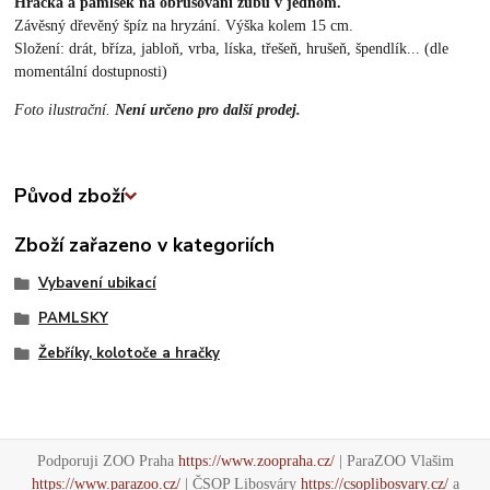
Hračka a pamlsek na obrušování zubů v jednom.
Závěsný dřevěný špíz na hryzání. Výška kolem 15 cm.
Složení: drát, bříza, jabloň, vrba, líska, třešeň, hrušeň, špendlík... (dle
momentální dostupnosti)
Foto ilustrační.
Není určeno pro další prodej.
Původ zboží
Zboží zařazeno v kategoriích
Vybavení ubikací
PAMLSKY
Žebříky, kolotoče a hračky
Podporuji ZOO Praha
https://www.zoopraha.cz/
| ParaZOO Vlašim
https://www.parazoo.cz/
| ČSOP Libosváry
https://csoplibosvary.cz/
a