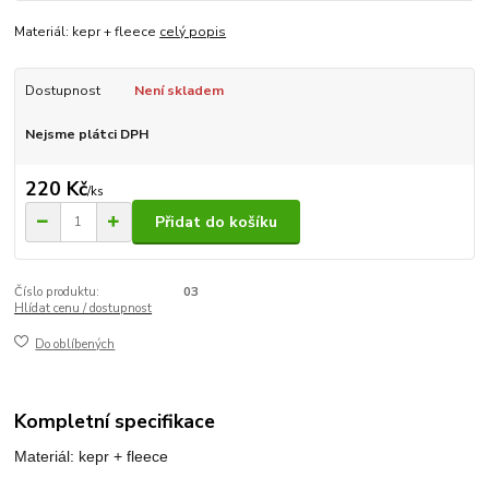
Materiál: kepr + fleece
celý popis
Dostupnost
Není skladem
Nejsme plátci DPH
220 Kč
/
ks
Přidat do košíku
Číslo produktu:
03
Hlídat cenu / dostupnost
Do oblíbených
Kompletní specifikace
Materiál: kepr + fleece