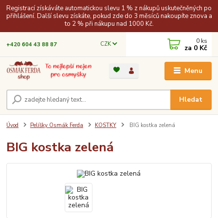
Registrací získáváte automatickou slevu 1 % z nákupů uskutečněných po
přihlášení. Další slevu získáte, pokud zde do 3 měsíců nakoupíte znova a
to 2 % při nákupu nad 1000 Kč.
0
ks
CZK
+420 604 43 88 87
za
0 Kč
Menu
Hledat
Úvod
Pelíšky Osmák Ferda
KOSTKY
BIG kostka zelená
BIG kostka zelená