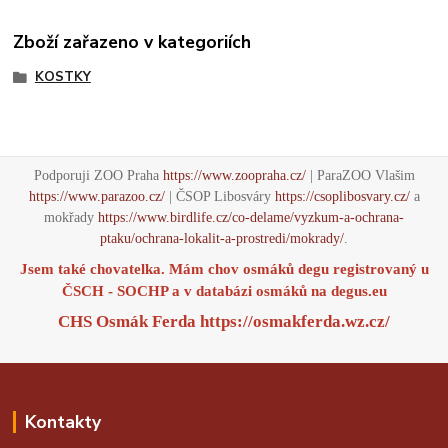
Zboží zařazeno v kategoriích
KOSTKY
Podporuji ZOO Praha
https://www.zoopraha.cz/
| ParaZOO Vlašim
https://www.parazoo.cz/
| ČSOP Libosváry
https://csoplibosvary.cz/
a
mokřady
https://www.birdlife.cz/co-delame/vyzkum-a-ochrana-
ptaku/ochrana-lokalit-a-prostredi/mokrady/
.
Jsem také chovatelka. Mám chov osmáků degu registrovaný u
ČSCH - SOCHP a v databázi osmáků na
degus.eu
CHS Osmák Ferda
https://osmakferda.wz.cz/
Kontakty