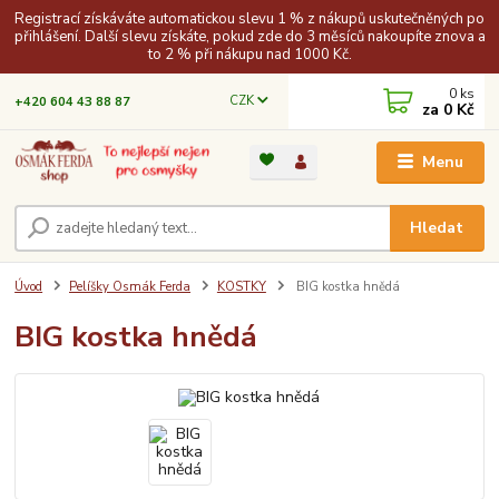
Registrací získáváte automatickou slevu 1 % z nákupů uskutečněných po
přihlášení. Další slevu získáte, pokud zde do 3 měsíců nakoupíte znova a
to 2 % při nákupu nad 1000 Kč.
0
ks
CZK
+420 604 43 88 87
za
0 Kč
Menu
Hledat
Úvod
Pelíšky Osmák Ferda
KOSTKY
BIG kostka hnědá
BIG kostka hnědá