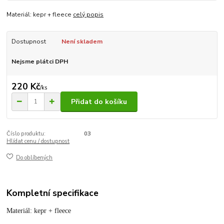
Materiál: kepr + fleece
celý popis
Dostupnost
Není skladem
Nejsme plátci DPH
220 Kč
/
ks
Přidat do košíku
Číslo produktu:
03
Hlídat cenu / dostupnost
Do oblíbených
Kompletní specifikace
Materiál: kepr + fleece