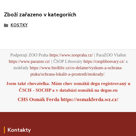
Zboží zařazeno v kategoriích
KOSTKY
Podporuji ZOO Praha
https://www.zoopraha.cz/
| ParaZOO Vlašim
https://www.parazoo.cz/
| ČSOP Libosváry
https://csoplibosvary.cz/
a
mokřady
https://www.birdlife.cz/co-delame/vyzkum-a-ochrana-
ptaku/ochrana-lokalit-a-prostredi/mokrady/
.
Jsem také chovatelka. Mám chov osmáků degu registrovaný u
ČSCH - SOCHP a v databázi osmáků na
degus.eu
CHS Osmák Ferda
https://osmakferda.wz.cz/
Kontakty